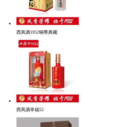
西凤酒1952铜尊典藏
西凤酒幸福52