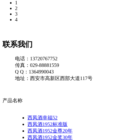
1
2
3
4
联系我们
电话：13720767752
传真：029-88881559
Q Q：1364990043
地址：西安市高新区西部大道117号
产品名称
西凤酒幸福52
西凤酒1952标准版
西凤酒1952金尊20年
西凤酒1952金奖30年