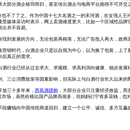
果大部分酒企铩羽而归，甚至传出酒企与电商平台闹得不可开交
也不了了之。作为中国十七大名酒之一的宋河酒，在女强人王祎
接受媒体采访时表示，网上卖酒难度更大，比如一个区域性品牌
而出并不容易。
找到发展的方向，无论包装再精美，无论广告投入再大，政商
营销时代，白酒企业只是以自我为中心，以为换了包装，上了新
0后真正的需求。
酒行业已经从过去求大、求规模、求高利润向健康、稳步发展
、三公消费政策等因素影响，但实际上与白酒行业长久以来的
开放三十多年来，
西凤酒团购
，大部分企业只注重经济效益，而
主流市场，虽然价格比国产品牌高很多，但妈妈们宁肯多花钱，也
段赚钱向中国传统商道回归，建立一个公平、诚信、多方互赢的