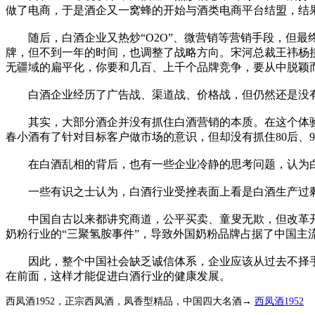
做了电商，于是酒企又一窝蜂的开始与酒类电商平台结盟，结
随后，白酒企业又热炒“O2O”、微营销等营销手段，但最终
牌，但不到一年的时间，也调整了战略方向。宋河总裁王祎杨
无疆域的扁平化，你要和几百、上千个品牌竞争，要从中脱颖
白酒企业经历了广告战、渠道战、价格战，但仍然还是没有
其实，大部分酒企并没有抓住白酒营销的本质。在这个体验
春小酒有了针对目标客户做市场的意识，但却没有抓住80后、9
在白酒乱相的背后，也有一些企业冷静的思考问题，认为白
一些有识之士认为，白酒行业受挫表面上看是白酒生产过剩
中国自古以来都讲究商道，公平买卖、童叟无欺，但改革
奶粉行业的“三聚氢胺事件”，导致外国奶粉品牌占据了中国
因此，整个中国社会缺乏诚信体系，企业应该从过去不择手
在前面，这样才能促进白酒行业的健康发展。
西凤酒1952，正宗西凤酒，凤香型精品，中国四大名酒→
西凤酒1952