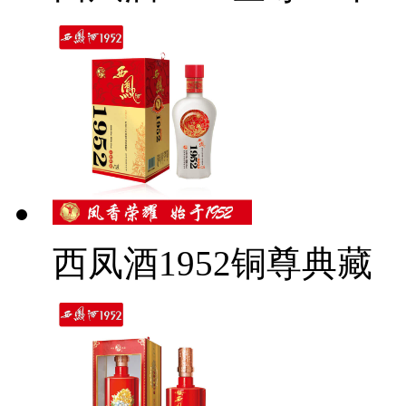
西凤酒1952铜尊典藏