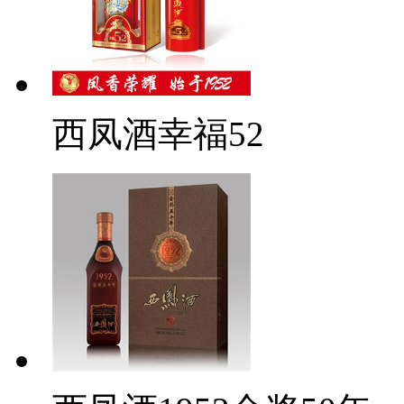
西凤酒幸福52