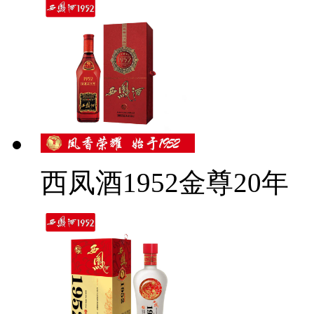
西凤酒1952金尊20年