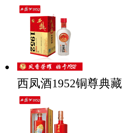
西凤酒1952铜尊典藏