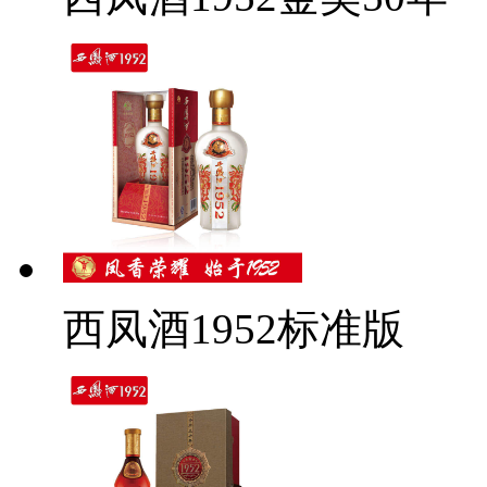
西凤酒1952标准版