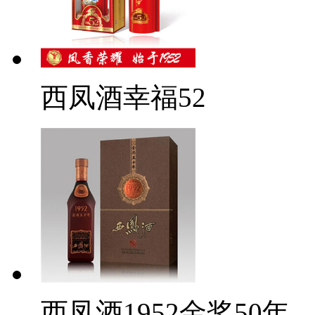
西凤酒幸福52
西凤酒1952金奖50年