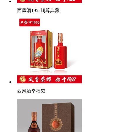
西凤酒1952铜尊典藏
西凤酒幸福52