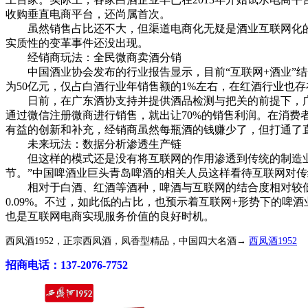
收购垂直电商平台，还尚属首次。
虽然销售占比还不大，但渠道电商化无疑是酒业互联网化的第一
实质性的变革事件还没出现。
经销商玩法：全民微商卖酒分销
中国酒业协会发布的行业报告显示，目前“互联网+酒业”结
为50亿元，仅占白酒行业年销售额的1%左右，在红酒行业也
日前，在广东酒协支持并提供酒品检测与把关的前提下，广
通过微信注册微商进行销售，就出让70%的销售利润。在消
有益的创新和补充，经销商虽然每瓶酒的钱赚少了，但打通了
未来玩法：数据分析渗透生产链
但这样的模式还是没有将互联网的作用渗透到传统的制造业中
节。”中国啤酒业巨头青岛啤酒的相关人员这样看待互联网对
相对于白酒、红酒等酒种，啤酒与互联网的结合度相对较低。
0.09%。不过，如此低的占比，也预示着互联网+形势下的
也是互联网电商实现服务价值的良好时机。
西凤酒1952，正宗西凤酒，凤香型精品，中国四大名酒→
西凤酒1952
招商电话：137-2076-7752