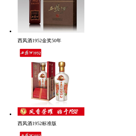
西凤酒1952金奖50年
西凤酒1952标准版