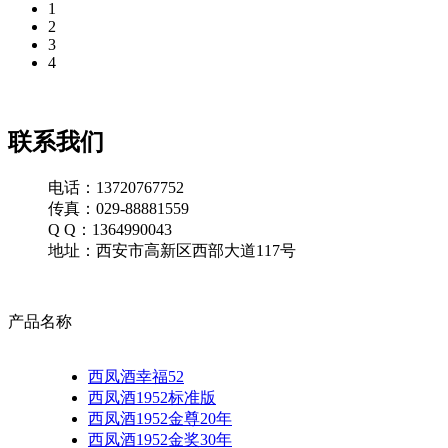
1
2
3
4
联系我们
电话：13720767752
传真：029-88881559
Q Q：1364990043
地址：西安市高新区西部大道117号
产品名称
西凤酒幸福52
西凤酒1952标准版
西凤酒1952金尊20年
西凤酒1952金奖30年