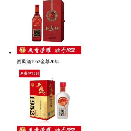
西凤酒1952金尊20年