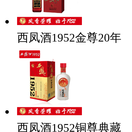
西凤酒1952金尊20年
西凤酒1952铜尊典藏