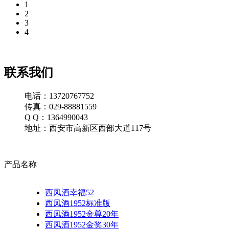
1
2
3
4
联系我们
电话：13720767752
传真：029-88881559
Q Q：1364990043
地址：西安市高新区西部大道117号
产品名称
西凤酒幸福52
西凤酒1952标准版
西凤酒1952金尊20年
西凤酒1952金奖30年