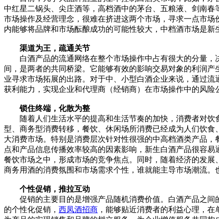
中红星二锅头、尖庄酒等，高档酒中的茅台、五粮液、剑南春
市场操作及经营理念，很难在挤进这两个市场，寻求一点市场
内能够将品牌和市场酝酿成功的可能性较大，中档酒市场是新
渠道为王，疏通关节
白酒产品的流通网络在整个市场操作中占有很大的分量，决
间，是两者的共同桥梁。它能够有效的影响交易对象的利润产
业寻求市场拓展的出路。对于中、小型白酒企业来说，通过流
获利能力，实现企业和代理商（经销商）在市场操作中的风险
锁住终端，化散为整
随着人们生活水平的提高和生活节奏的加快，消费者对饮食
型、商务型消费转移，餐饮、休闲场所消费已经成为人们饮食
大消费市场。特别是消费层次针对性很强的中高档酒类产品，
点和产品信息传播效率较高的因素影响，新生白酒产品很容易
餐饮市场之中，形成市场的竞争焦点。同时，随着经济的发展
商务用酒的消费氛围和市场需求个性，谁就能主导市场潮流。
个性促销，推拉互动
促销的主要目的是增强产品随机消费价值。白酒产品之间的
的个性化促销，
西凤酒招商
，能够贴近消费者的利益心理，在