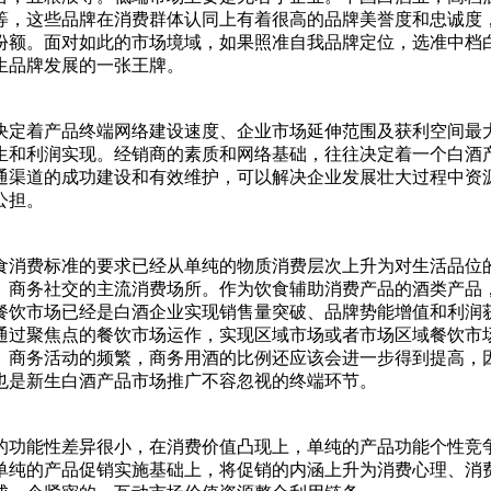
等，这些品牌在消费群体认同上有着很高的品牌美誉度和忠诚度
份额。面对如此的市场境域，如果照准自我品牌定位，选准中档
生品牌发展的一张王牌。
定着产品终端网络建设速度、企业市场延伸范围及获利空间最大
生和利润实现。经销商的素质和网络基础，往往决定着一个白酒
通渠道的成功建设和有效维护，可以解决企业发展壮大过程中资
公担。
消费标准的要求已经从单纯的物质消费层次上升为对生活品位的
、商务社交的主流消费场所。作为饮食辅助消费产品的酒类产品
餐饮市场已经是白酒企业实现销售量突破、品牌势能增值和利润
通过聚焦点的餐饮市场运作，实现区域市场或者市场区域餐饮市
、商务活动的频繁，商务用酒的比例还应该会进一步得到提高，因
也是新生白酒产品市场推广不容忽视的终端环节。
功能性差异很小，在消费价值凸现上，单纯的产品功能个性竞争
单纯的产品促销实施基础上，将促销的内涵上升为消费心理、消