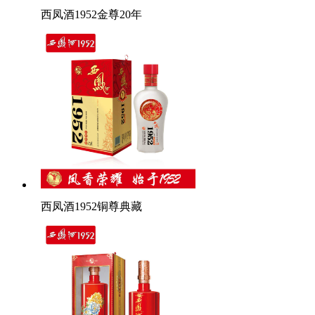
西凤酒1952金尊20年
西凤酒1952铜尊典藏