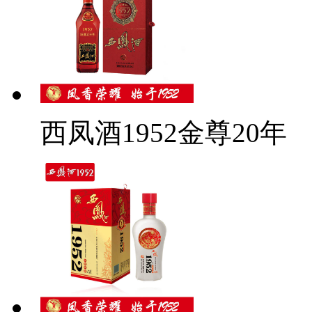
西凤酒1952金尊20年