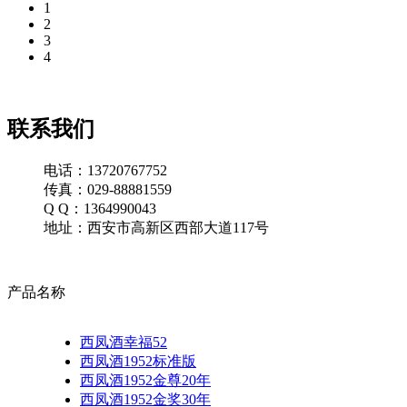
1
2
3
4
联系我们
电话：13720767752
传真：029-88881559
Q Q：1364990043
地址：西安市高新区西部大道117号
产品名称
西凤酒幸福52
西凤酒1952标准版
西凤酒1952金尊20年
西凤酒1952金奖30年