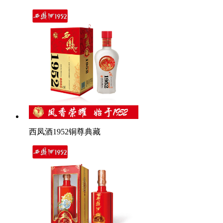
西凤酒1952铜尊典藏