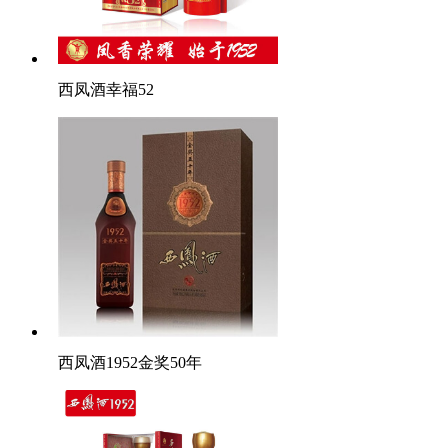
西凤酒幸福52
西凤酒1952金奖50年