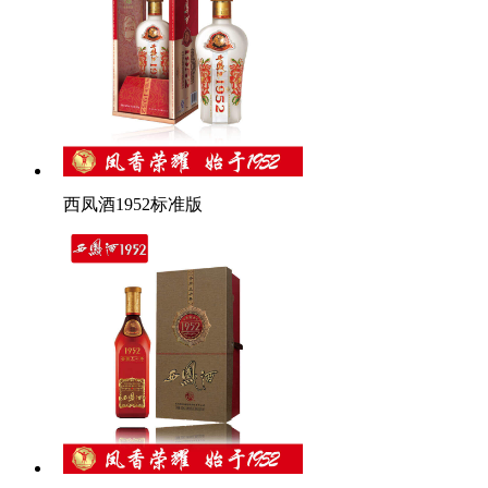
西凤酒1952标准版