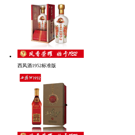
西凤酒1952标准版