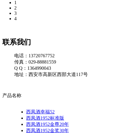
1
2
3
4
联系我们
电话：13720767752
传真：029-88881559
Q Q：1364990043
地址：西安市高新区西部大道117号
产品名称
西凤酒幸福52
西凤酒1952标准版
西凤酒1952金尊20年
西凤酒1952金奖30年