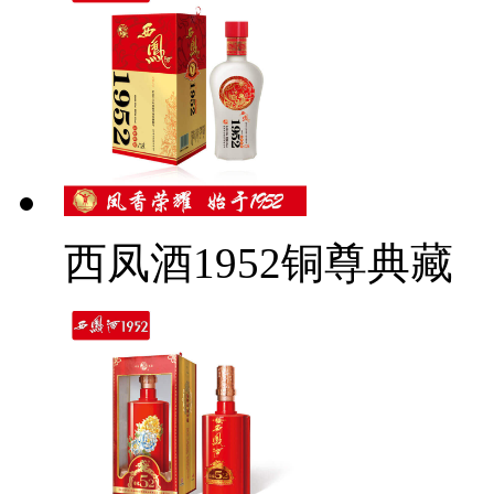
西凤酒1952铜尊典藏