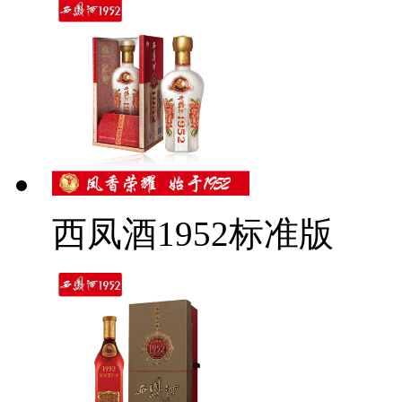
西凤酒1952标准版