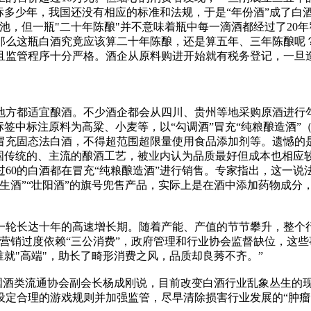
标多少年，我国还没有相应的标准和法规，于是“年份酒”成了白
池，但一瓶"二十年陈酿"并不意味着瓶中每一滴酒都经过了20
那么这瓶白酒究竟应该算二十年陈酿，还是算五年、三年陈酿呢
且监管程序十分严格。酒企从原料购进开始就有税务登记，一旦
方都适宜酿酒。不少酒企都会从四川、贵州等地采购原酒进行勾
签中标注原料为高粱、小麦等，以“勾调酒”冒充“纯粮酿造酒”（
冒充固态法白酒，不得超范围超限量使用食品添加剂等。遗憾的
国传统的、主流的酿酒工艺，被业内认为品质最好但成本也相应较
60的白酒都在冒充“纯粮酿造酒”进行销售。专家指出，这一说
生酒”“壮阳酒”的旗号兜售产品，实际上是在酒中添加药物成分
轮长达十年的高速增长期。随着产能、产值的节节攀升，整个行
营销过度依赖“三公消费”，政府管理和行业协会监督缺位，这些
就"高端"，助长了畸形消费之风，品质却良莠不齐。”
国酒类流通协会副会长杨成刚说，目前改变白酒行业乱象丛生的
定合理的游戏规则并加强监管，尽早清除损害行业发展的“肿瘤