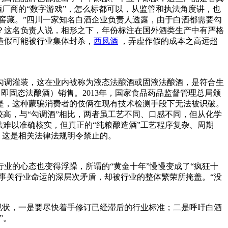
酒厂商的“数字游戏”，怎么标都可以，从监管和执法角度讲，也
年窖藏。”四川一家知名白酒企业负责人透露，由于白酒都需要勾
？这名负责人说，相形之下，年份标注在国外酒类生产中有严格
造假可能被行业集体封杀，
西凤酒
，弄虚作假的成本之高远超
调灌装，这在业内被称为液态法酿酒或固液法酿酒，是符合生
即固态法酿酒）销售。2013年，国家食品药品监督管理总局颁
是，这种蒙骗消费者的伎俩在现有技术检测手段下无法被识破。
高，与“勾调酒”相比，两者虽工艺不同、口感不同，但从化学
法难以准确核实，但真正的“纯粮酿造酒”工艺程序复杂、周期
，这是相关法律法规明令禁止的。
业的心态也变得浮躁，所谓的“黄金十年”慢慢变成了“疯狂十
事关行业命运的深层次矛盾，却被行业的整体繁荣所掩盖。“没
现状，一是要尽快着手修订已经滞后的行业标准；二是呼吁白酒
”。