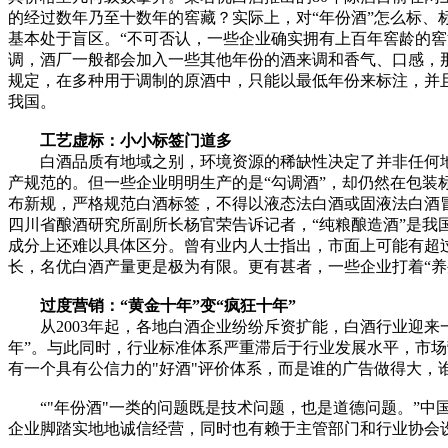
的经过数年乃至十数年的窖藏？实际上，对“年份酒”怎么标、
基本处于盲区。“不可否认，一些企业确实拥有上百年窖龄的窖
调，酒厂一般都会加入一些其他年份的酒来调和香气、口感，
规定，在多种用于调制的原酒中，只能以最低年份来标注，并
我国。
工艺虚标：小小标签门道多
白酒品质有地域之别，环境资源的稀缺性决定了并非任何地
产规范的。但一些企业明明生产的是“勾调酒”，却仍然在包装标
布新规，严格规范白酒标签，不得以液态法白酒或固液法白酒
四川省酿酒研究所副所长杨官荣告诉记者，“纯粮酿造酒”是我
成分上还难以具体区分。曾有业内人士指出，市面上可能有超过
长，名优白酒产量更是极为有限。更有甚者，一些企业打着“养
过度营销：“黄金十年”变“疯狂十年”
从2003年起，各地白酒企业纷纷斥资扩能，白酒行业迎来一
年”。与此同时，行业标准体系严重滞后于行业发展水平，市场
有一个具有公信力的"好酒"评价体系，而是谁的广告做得大，谁
“"年份酒"一类的问题既是技术问题，也是道德问题。”中
企业脚踏实地地诚信经营，同时也有赖于主管部门和行业协会设