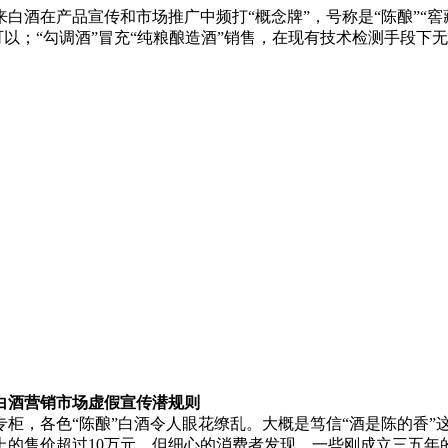
白酒在产品宣传和市场推广中频打“概念牌”，号称是“陈酿”“窖
可以；“勾调酒”冒充“纯粮酿造酒”销售，在现有技术检测手段
酒营销市场虚假宣传潜规则
各色“陈酿”白酒令人眼花缭乱。大概是笃信“酒是陈的香”这句
上的售价超过10万元。但细心的消费者发现，一些刚成立三五