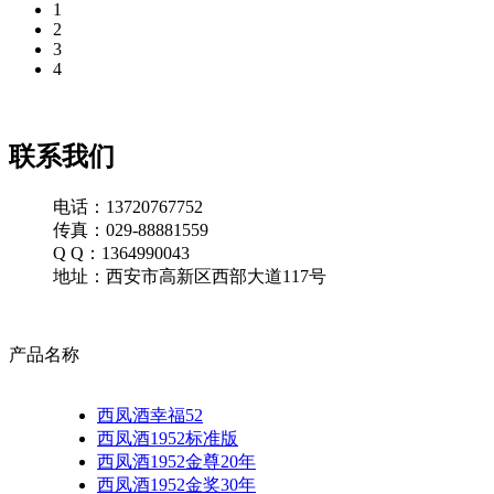
1
2
3
4
联系我们
电话：13720767752
传真：029-88881559
Q Q：1364990043
地址：西安市高新区西部大道117号
产品名称
西凤酒幸福52
西凤酒1952标准版
西凤酒1952金尊20年
西凤酒1952金奖30年