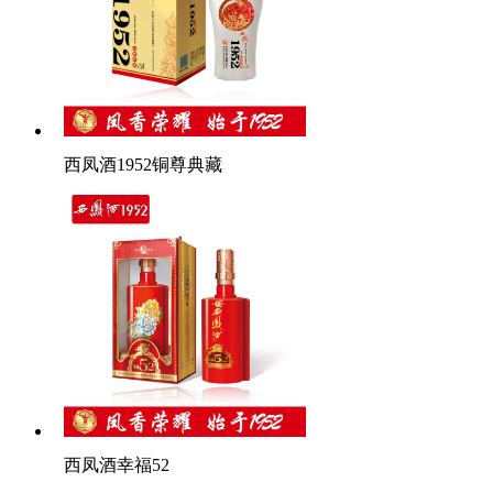
西凤酒1952铜尊典藏
西凤酒幸福52