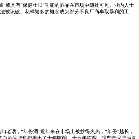
藏”或具有“保健壮阳”功能的酒品在市场中随处可见。业内人士
下无法被识破。花样繁多的概念成为部分不良厂商牟取暴利的工
老话，“年份酒”近年来在市场上被炒得火热，“年份”越长，
年的白酒品牌也都推出了十年陈酿、十五年陈酿，这些产品是否真