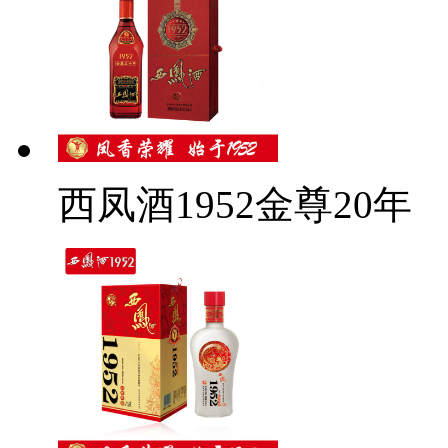
西凤酒1952金尊20年