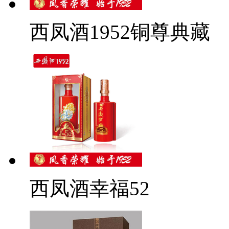
西凤酒1952铜尊典藏
西凤酒幸福52