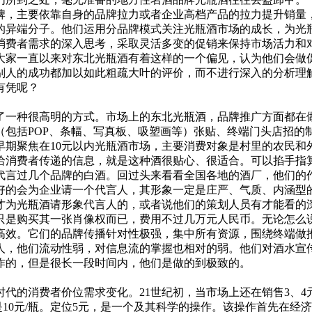
，主要依靠自身的品牌拉力或者企业高档产品的拉力提升销量，
的异端分子。他们运用分品牌模式关注光瓶酒市场的成长，为光
消费者需求的深入思考，采取灵活多变的促销来保持市场活力和
大家一直以来对东北光瓶酒有着这样的一个偏见，认为他们会做
别人的成功都加以如此粗疏大叶的评价，而不进行深入的分析理
有凭呢？
一种很高明的方式。市场上的东北光瓶酒，品牌推广方面都在做
（包括POP、条幅、写真板、吸塑画等）张贴、终端门头店招的
早期聚焦在10元以内光瓶酒市场，主要消费对象是村里的农民和
给消费者传递的信息，就是这种酒很贴心、很适合。可以掐手指
代言过几个品牌的白酒。回过头来看看全国各地的酒厂，他们的
好的会为企业请一个代言人，其形象一定是庄严、气质、内涵型
才为光瓶酒请形象代言人的，或者说他们的策划人员有才能看的
只是购买其一张肖像权而已，费用不过几万元人民币。无论怎么
高效。它们的品牌传播针对性极强，集中所有资源，围绕终端做
人，他们流动性弱，对信息流的掌握也相对的弱。他们对酒水宣
作的，但是很长一段时间内，他们是做的到极致的。
的消费者价位需求变化。21世纪初，当市场上还在销售3、4
是10元/瓶。定位5元，是一个及其科学的操作。该操作首先在