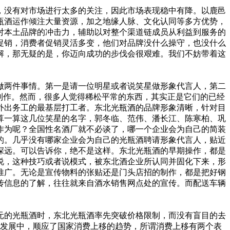
没有对市场进行太多的关注，因此市场表现稳中有降。以鹿邑
瓶酒运作倾注大量资源，加之地缘人脉、文化认同等多方优势，
对本土品牌的冲击力，辅助以对整个渠道链成员从利益到服务的
促销，消费者促销灵活多变，他们对品牌没什么操守，也没什么
解，那无疑的是，你迈向成功的步伐会很艰难。我们不妨带着这
两件事情。第一是请一位明星或者说笑星做形象代言人，第二
制作。然而，很多人觉得稀松平常的东西，其实正是它们的已经
外出务工的最基层打工者。东北光瓶酒的品牌形象清晰，针对目
算一算这几位笑星的名字，郭冬临、范伟、潘长江、陈寒柏、巩
作为呢？全国性名酒厂就不必谈了，哪一个企业会为自己的简装
的。几乎没有哪家企业会为自己的光瓶酒聘请形象代言人，贴近
深远。可以告诉你，绝不是这样。东北光瓶酒的早期操作，都是
说，这种技巧或者说模式，被东北酒企业所认同并固化下来，形
推广。无论是宣传物料的张贴还是门头店招的制作，都是把好钢
传信息的了解，往往就来自酒水销售网点处的宣传。而配送车辆
元的光瓶酒时，东北光瓶酒率先突破价格限制，而没有盲目的去
经济发展中，顺应了国家消费上移的趋势，所谓消费上移有两个表