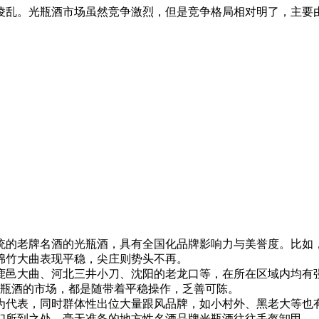
凌乱。光瓶酒市场虽然竞争激烈，但是竞争格局相对明了，主要
老牌名酒的光瓶酒，具有全国化品牌影响力与美誉度。比如，
绵竹大曲表现平稳，尖庄则势头不再。
大曲、河北三井小刀、沈阳的老龙口等，在所在区域内均有强
光瓶酒的市场，都是随带着平稳操作，乏善可陈。
代表，同时群体性出位大量跟风品牌，如小村外、黑老大等也有
们所到之处，毫无准备的地方性名酒品牌光瓶酒往往丢盔卸甲。