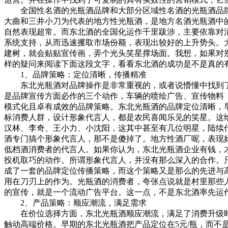
全国性名酒的光瓶酒品牌和大部分区域性名酒的光瓶酒品牌
大曲和三井小刀为代表的地方性光瓶酒，是地方名酒光瓶酒中
自然表现超常。而东北酒的全国化运作千里跋涉，主要依靠对
系统支持，从而迅速攫取市场份额，表现出较好的上升势头。
建树，就会贴贴宣传画，弄个光头笑星撑场面。我想，如果对
样的疑问来阅读下面这段文字，看看东北酒的成功是不是真的
1、品牌策略：定位清晰，传播精准
东北光瓶酒对品牌操作是非常重视的，或者说懵懂中找到了
是品牌宣传方面必作的三个动作，车辆的喷绘广告、宣传物料
模式化且卓有成效的品牌策略。东北光瓶酒的品牌定位清晰，
标消费人群，设计形象代言人，都是农民喜闻乐见的笑星。这
汉林、李奇、王小力、小沈阳，这其中甚至有几位明星，陆续
酒专门搞个形象代言人，那不是傻掉了。地方性酒厂呢，表现
低档酒消费者的代言人。如果你认为，东北光瓶酒企业有钱，
投机取巧的动作。所谓形象代言人，并没有那么深入的合作。
成了一套的品牌定位传播策略，而这个策略又是那么的先进与
用在刀刃上的作为。光瓶酒的消费者，夸张点说就是村里那些
的宣传，就是一个流动广告平台。这一点，不是东北酒率先运
2、产品策略：顺应潮流，满足需求
在价位选择方面，东北光瓶酒顺应潮流，满足了消费升级时代
触动高端价格。早期的东北光瓶酒把产品定位在5元/瓶，而不