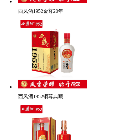
西凤酒1952金尊20年
西凤酒1952铜尊典藏