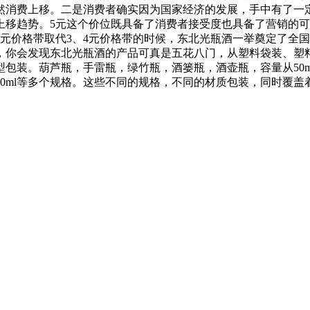
然消费上移。二是消费者确实因为国家经济的发展，手中有了一
上移趋势。5元这个价位既具备了消费者接受度也具备了营销的
5元价格带取代3、4元价格带的时候，东北光瓶酒一举奠定了全
，你会发现东北光瓶酒的产品可真是五花八门，从塑料袋装、塑
，手雷瓶，绿竹瓶，酒篓瓶，酒壶瓶，容量从50ml、100ml、125
0ml、2000ml、5000ml等多个规格。这些不同的规格，不同的材质