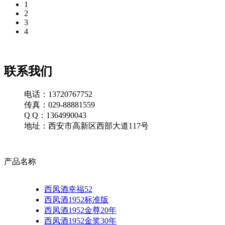
1
2
3
4
联系我们
电话：13720767752
传真：029-88881559
Q Q：1364990043
地址：西安市高新区西部大道117号
产品名称
西凤酒幸福52
西凤酒1952标准版
西凤酒1952金尊20年
西凤酒1952金奖30年