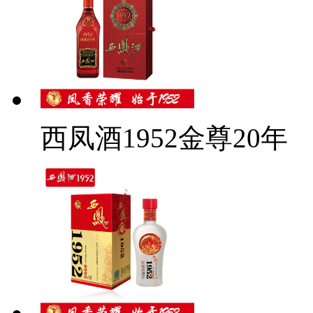
西凤酒1952金尊20年