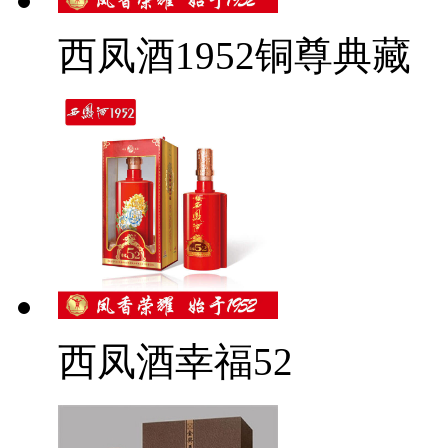
西凤酒1952铜尊典藏
西凤酒幸福52