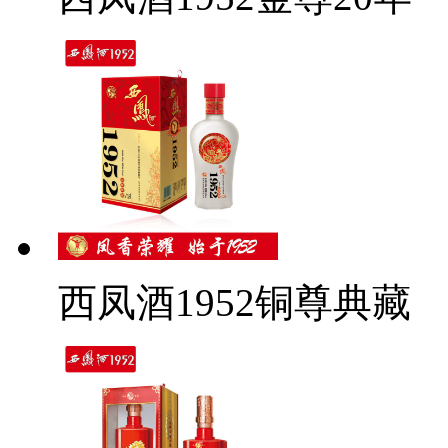
西凤酒1952铜尊典藏