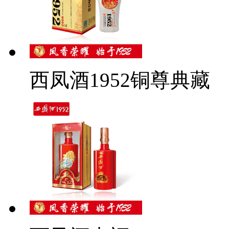
西凤酒1952铜尊典藏