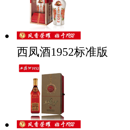
西凤酒1952标准版