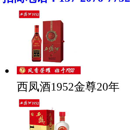
西凤酒1952金尊20年