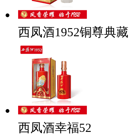
西凤酒1952铜尊典藏
西凤酒幸福52