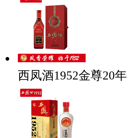
西凤酒1952金尊20年