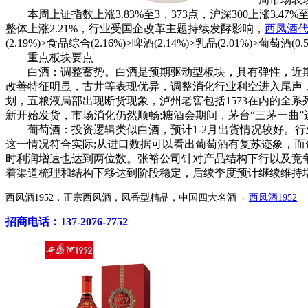
本周上证指数上涨3.83%至3，373点，沪深300上涨3.47%至3，6
整体上涨2.21%，行业受国企改革主题持续发酵影响，
西凤酒
(2.19%)>食品综合(2.16%)>啤酒(2.14%)>乳品(2.01%)>葡萄酒(0.
重点板块要点
白酒：调整蓄势。白酒是预期驱动型板块，具有弹性，近期同
改善特征明显，古井等表现优异，调整消化行业利空进入尾声
划，五粮液局部出现断货现象，泸州老窖包括1573在内的全
新开始发货，市场消化仍然顺畅;糖酒会期间，茅台“三茅一曲
葡萄酒：投资逻辑类似白酒，预计1-2月出货情况较好。行
这一情况符合实际;从进口数据可以看出葡萄酒有复苏迹象，而
时利润增速也达到两位数。张裕公司针对产品结构下行以及竞
着渠道梳理和结构下移达到阶段稳定，后续季度预计继续维持增
西凤酒1952，正宗西凤酒，凤香型精品，中国四大名酒→
西凤酒1952
招商电话：137-2076-7752