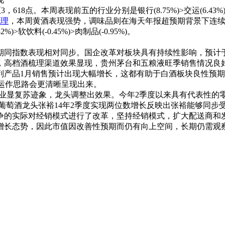
18点。本周表现前五的行业分别是银行(8.75%)>交运(6.43%)>休闲
代理
，本周黄酒表现强势，调味品则在海天年报超预期背景下连续上涨。本
52%)>软饮料(-0.45%)>肉制品(-0.95%)。
指数表现相对同步。国企改革对板块具有持续性影响，预计于2
，高档酒梳理渠道效果显现，贵州茅台和五粮液旺季销售情况良
系列产品1月销售预计出现大幅增长，这都有助于白酒板块良性预
”运作思路会更清晰呈现出来。
业显复苏迹象，龙头调整出效果。今年2季度以来具有代表性的
葡萄酒龙头张裕14年2季度实现两位数增长反映出张裕能够同步
争的实际对经销模式进行了改革，坚持经销模式，扩大配送商和
长态势，因此市值因改善性预期而仍有向上空间，长期仍需观察价