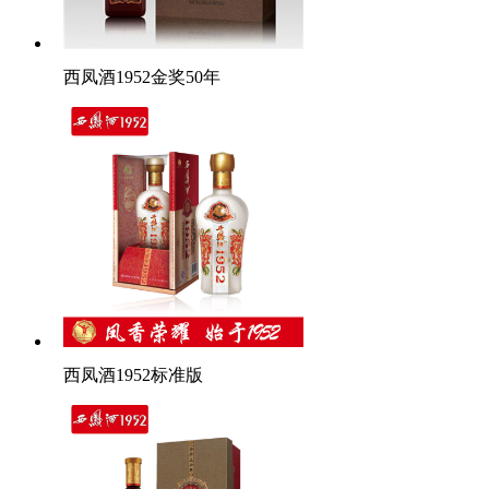
西凤酒1952金奖50年
西凤酒1952标准版