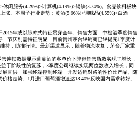
服务(4.29%)>计算机(4.19%)>钢铁(3.74%)。食品饮料板块
周子行业走势：黄酒(5.66%)>调味品(4.55%)>白酒
015年或以脉冲式特征贯穿全年。销售方面，中档酒季度销售
好，节庆刚需特征明显，目前贵州茅台经销商已经提完1季度计
期维持，助推行情。最新渠道显示，随着物流恢复，茅台厂家重
零售连锁数据显示葡萄酒的客单价下降但销售瓶数实现了增长，
受益于阶段性的复苏，3季度公司继续实现两位数收入增长，同
发展直供，加强终端控制终端，开发适销对路的性价比产品。随
格走势。1月进口葡萄酒增速达18.40%反映国内需求转好。