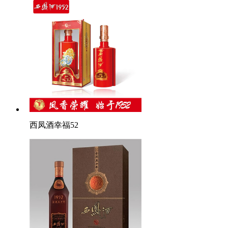
西凤酒幸福52