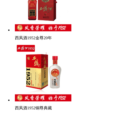
西凤酒1952金尊20年
西凤酒1952铜尊典藏