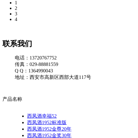
1
2
3
4
联系我们
电话：13720767752
传真：029-88881559
Q Q：1364990043
地址：西安市高新区西部大道117号
产品名称
西凤酒幸福52
西凤酒1952标准版
西凤酒1952金尊20年
西凤酒1952金奖30年