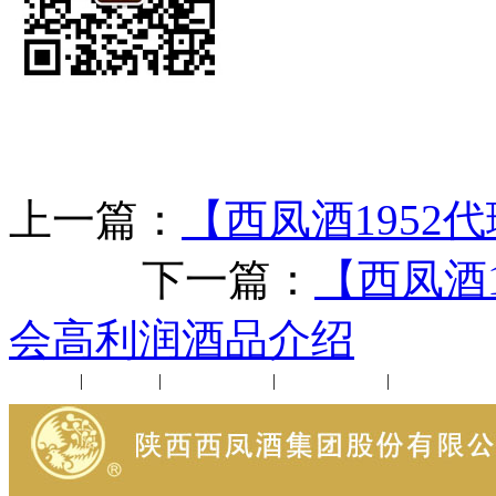
上一篇：
【西凤酒1952
下一篇：
【西凤酒1
会高利润酒品介绍
公司新闻
|
行业动态
|
1952品鉴会
|
西凤酒礼品
|
企业文化