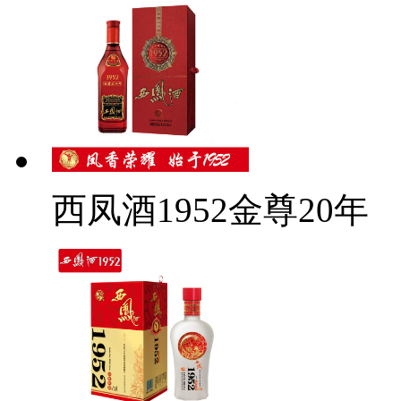
西凤酒1952金尊20年