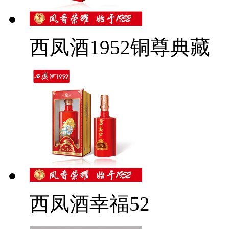
西凤酒1952铜尊典藏
西凤酒幸福52