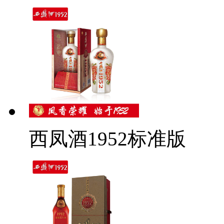
西凤酒1952标准版