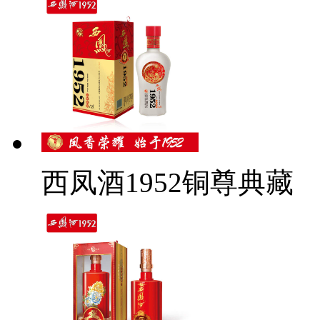
西凤酒1952铜尊典藏