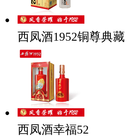
西凤酒1952铜尊典藏
西凤酒幸福52