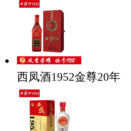
西凤酒1952金尊20年