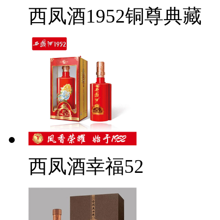
西凤酒1952铜尊典藏
西凤酒幸福52