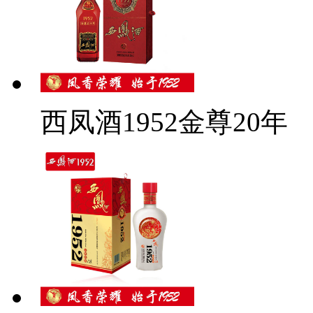
西凤酒1952金尊20年