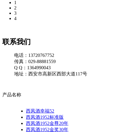
1
2
3
4
联系我们
电话：13720767752
传真：029-88881559
Q Q：1364990043
地址：西安市高新区西部大道117号
产品名称
西凤酒幸福52
西凤酒1952标准版
西凤酒1952金尊20年
西凤酒1952金奖30年