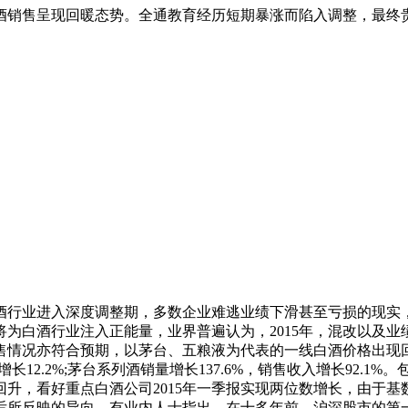
酒销售呈现回暖态势。全通教育经历短期暴涨而陷入调整，最终
酒行业进入深度调整期，多数企业难逃业绩下滑甚至亏损的现实
将为白酒行业注入正能量，业界普遍认为，2015年，混改以及
情况亦符合预期，以茅台、五粮液为代表的一线白酒价格出现回
12.2%;茅台系列酒销量增长137.6%，销售收入增长92.1%
升，看好重点白酒公司2015年一季报实现两位数增长，由于
后所反映的导向。有业内人士指出，在十多年前，沪深股市的第