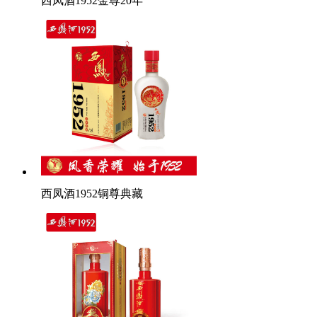
西凤酒1952金尊20年
西凤酒1952铜尊典藏