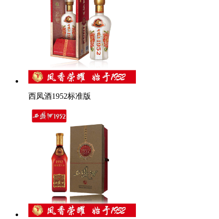
西凤酒1952标准版