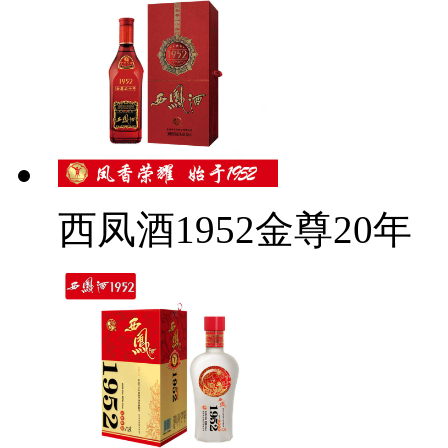
西凤酒1952金尊20年