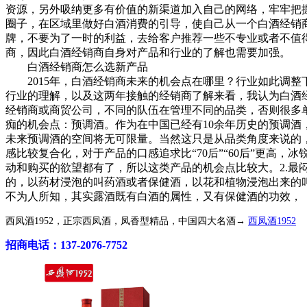
资源，另外吸纳更多有价值的新渠道加入自己的网络，牢牢把
圈子，在区域里做好白酒消费的引导，使自己从一个白酒经销
牌，不要为了一时的利益，去给客户推荐一些不专业或者不值
商，因此白酒经销商自身对产品和行业的了解也需要加强。
白酒经销商怎么选新产品
2015年，白酒经销商未来的机会点在哪里？行业如此调整
行业的理解，以及这两年接触的经销商了解来看，我认为白酒
经销商或商贸公司，不同的队伍在管理不同的品类，否则很多单
痴的机会点：预调酒。作为在中国已经有10余年历史的预调酒
未来预调酒的空间将无可限量。当然这只是从品类角度来说的，
感比较复合化，对于产品的口感追求比“70后”“60后”更
动和购买的欲望都有了，所以这类产品的机会点比较大。2.
的，以药材浸泡的叫药酒或者保健酒，以花和植物浸泡出来的
不为人所知，其实露酒既有白酒的属性，又有保健酒的功效，
西凤酒1952，正宗西凤酒，凤香型精品，中国四大名酒→
西凤酒1952
招商电话：137-2076-7752