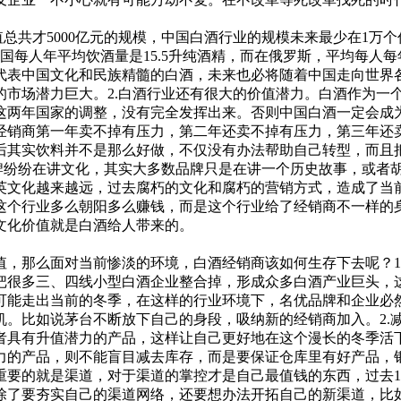
共才5000亿元的规模，中国白酒行业的规模未来最少在1万个
国每人年平均饮酒量是15.5升纯酒精，而在俄罗斯，平均每人每
代表中国文化和民族精髓的白酒，未来也必将随着中国走向世界各
的市场潜力巨大。2.白酒行业还有很大的价值潜力。白酒作为一
这两年国家的调整，没有完全发挥出来。否则中国白酒一定会成
经销商第一年卖不掉有压力，第二年还卖不掉有压力，第三年还
后其实饮料并不是那么好做，不仅没有办法帮助自己转型，而且
品牌纷纷在讲文化，其实大多数品牌只是在讲一个历史故事，或者
英文化越来越远，过去腐朽的文化和腐朽的营销方式，造成了当
这个行业多么朝阳多么赚钱，而是这个行业给了经销商不一样的
文化价值就是白酒给人带来的。
那么面对当前惨淡的环境，白酒经销商该如何生存下去呢？1
很多三、四线小型白酒企业整合掉，形成众多白酒产业巨头，这
7年才可能走出当前的冬季，在这样的行业环境下，名优品牌和企业
机。比如说茅台不断放下自己的身段，吸纳新的经销商加入。2.
者具有升值潜力的产品，这样让自己更好地在这个漫长的冬季活
力的产品，则不能盲目减去库存，而是要保证仓库里有好产品，银
重要的就是渠道，对于渠道的掌控才是自己最值钱的东西，过去1
商除了要夯实自己的渠道网络，还要想办法开拓自己的新渠道，比