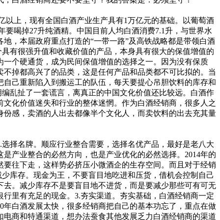
亿以上，现有全国白酒产业生产具有1万亿元的基础。以葡萄酒
年要喝掉27升纯酒精。中国目前人均白酒消费7.1升，与世界水
地，本届政府重点打造的“一带一路”及高铁战略都是带领白酒
个具有很强升值和收藏价值的产品，本身具有很大的保值增值的
为一个硬通货，成为民间保值增值的选择之一。因为没有保质
卖不掉都高兴了的品类，这是任何产品和品类都不可比拟的。当
把自己重新陷入到搬运工的队伍，每天要提心吊胆饮料的库存和
胡编乱扯了一套谎言，离真正的中国文化价值还比较远。白酒作
前文化价值迷失和行业的整体迷惘。作为白酒经销商，很多人之
身份感，卖酒的人出去都像半个文化人，而卖饮料的出去充其量
.选择名牌。顺应行业整合需要，选择名优产品，最好是老八大
是产业整合的必然方向，也是产业优化的必然选择。2014年的
必然要往下走，这样势必挤压小微酒企的生存空间。而且对于经销
减少库存。现金为王，不要盲目地吃进和压货，借机会控制自己
下去。减少库存不是要盲目地不进货，而是要减少那些可有可无
行里有充足的现金。3.夯实渠道。夯实基础，白酒经销商一定
0年白酒发展太快，很多经销商把自己的基本功忘了，重点在做
如电商和特通渠道，想办法蚕食其他发展乏力白酒经销商的渠道