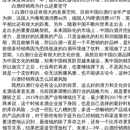
白酒经销商为什么还要坚守
1.白酒行业还有很大的发展空间。目前中国白酒行业年产值总
为例，法国人均葡萄酒消费44升，德国人均啤酒消费107升，英
平相比还有很大的距离。另外，随着中国不断向世界走出去，
走出去的重要战略契机。未来国际化的市场上，中国白酒开挖
潜力，是很好的抗通胀的产品，只是金融化的杠杠和功能随着
期，而且能够升值，所以白酒一直是一个不愁销的好品种，是
前很多经销商因为恐惧低迷的白酒环境做了饮料，发现做了之
货期。3.白酒行业还有很大的文化价值。虽然目前中国白酒
为中国文化的精髓，却离中国精英阶层越来越远，离中国的精
所以做完了之后，行业再烂再差，也要继续撑下去，不是因为
就是一个卖饮料的，你无法附庸风雅，也不能谈古论今，这种
白酒经销商该怎么回避风险
既然白酒行业还有这么好的前景、这么好的潜力和文化价值，
名酒或者老名酒，当前国家调整白酒行业的战略方向，就是要把
腰斩之后，2015年白酒产业将继续往下走，最少要到201
商来说，这个时候名酒企业放下身段，也是自己选择的最好时
的库存风险，少进一些乱七八糟的货，多进一些畅销的产品或
的产品的库存，对于那些有助于提升自己经销能力和渠道掌控
要清楚地认识到，最值钱的除了库存之外，还有一个比库存更
领导关系，结果把渠道管理放松了。未来2—3年，白酒经销