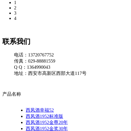
1
2
3
4
联系我们
电话：13720767752
传真：029-88881559
Q Q：1364990043
地址：西安市高新区西部大道117号
产品名称
西凤酒幸福52
西凤酒1952标准版
西凤酒1952金尊20年
西凤酒1952金奖30年