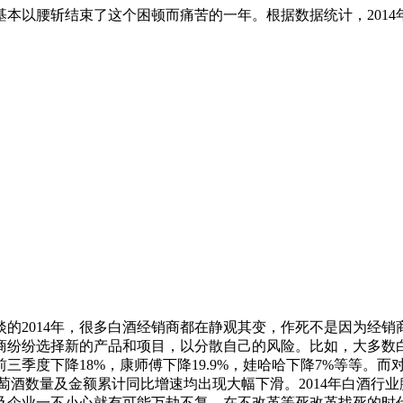
额基本以腰斩结束了这个困顿而痛苦的一年。根据数据统计，201
2014年，很多白酒经销商都在静观其变，作死不是因为经销
纷纷选择新的产品和项目，以分散自己的风险。比如，大多数白
季度下降18%，康师傅下降19.9%，娃哈哈下降7%等等。而
葡萄酒数量及金额累计同比增速均出现大幅下滑。2014年白酒行业
及企业一不小心就有可能万劫不复。在不改革等死改革找死的时