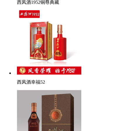
西凤酒1952铜尊典藏
西凤酒幸福52