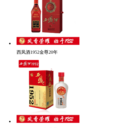
西凤酒1952金尊20年