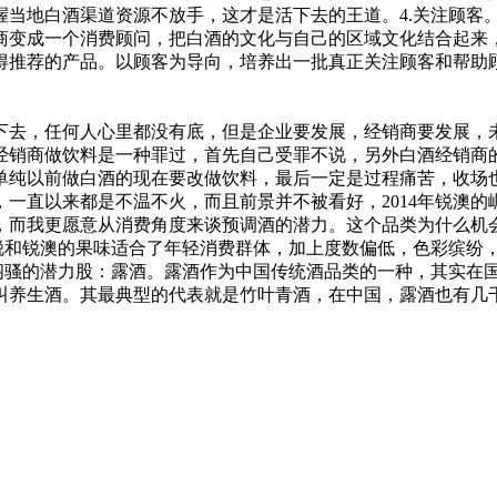
握当地白酒渠道资源不放手，这才是活下去的王道。4.关注顾客
商变成一个消费顾问，把白酒的文化与自己的区域文化结合起来
得推荐的产品。以顾客为导向，培养出一批真正关注顾客和帮助
下去，任何人心里都没有底，但是企业要发展，经销商要发展，
经销商做饮料是一种罪过，首先自己受罪不说，另外白酒经销商
纯以前做白酒的现在要改做饮料，最后一定是过程痛苦，收场也痛
，一直以来都是不温不火，而且前景并不被看好，2014年锐澳
而我更愿意从消费角度来谈预调酒的潜力。这个品类为什么机会最大
高，冰锐和锐澳的果味适合了年轻消费群体，加上度数偏低，色彩缤
最闷骚的潜力股：露酒。露酒作为中国传统酒品类的一种，其实在
叫养生酒。其最典型的代表就是竹叶青酒，在中国，露酒也有几