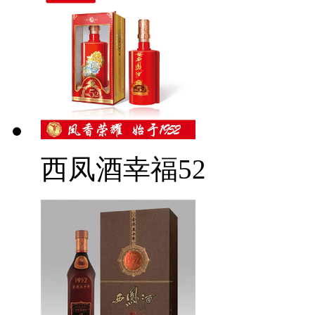
西凤酒幸福52