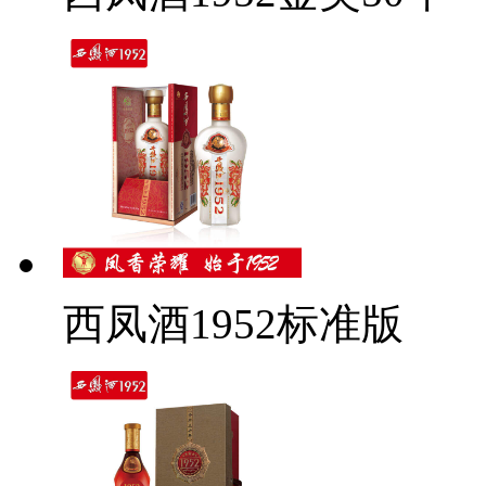
西凤酒1952标准版