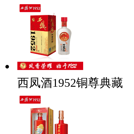
西凤酒1952铜尊典藏