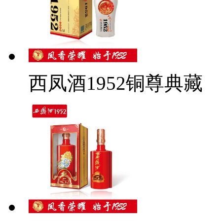
西凤酒1952铜尊典藏