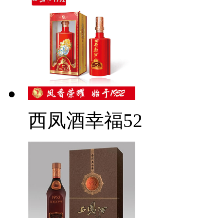
西凤酒幸福52