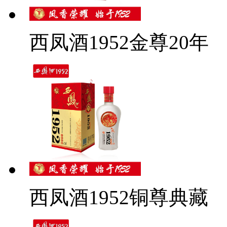
西凤酒1952金尊20年
西凤酒1952铜尊典藏