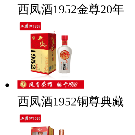
西凤酒1952金尊20年
西凤酒1952铜尊典藏