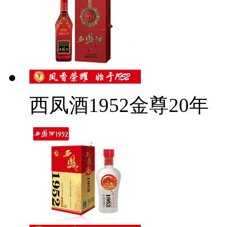
西凤酒1952金尊20年