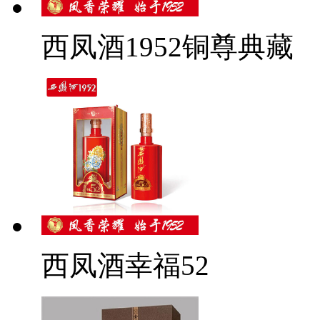
西凤酒1952铜尊典藏
西凤酒幸福52