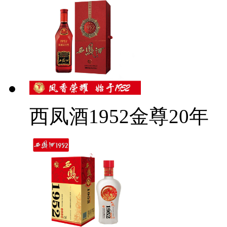
西凤酒1952金尊20年