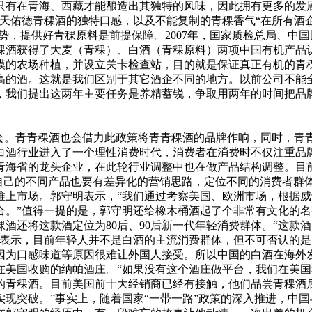
只有在青海、西藏才能酿造出其独特的风味，因此拥有更多的发
，天佑德青稞酒的独特口感，以及不能复制的青稞香气“在所有酒
优势，提供好青稞原料是前提保障。2007年，国家质检总局、
青稞酒获得了大麦（青稞）、白酒（青稞原料）两项中国有机产
模的农场种植，并设立关卡检查站，目的就是保证真正有机的青
高的酒。这就是我们区别于其它酒企不同的地方。以前公司不能
，我们提出这两年主要任务是养精蓄锐，争取用两年的时间把品
。青青稞酒也会借力此政策将青青稞酒的品牌作响，同时，青
白酒行业进入了一个理性消费时代，消费者在消费时不仅注重品
海省的龙头企业，在此轮行业调整中也在做产品结构调整。目前青青
法，自己的不同产品也要有差异化的营销思路，定位不同的消费者群
推上市场。郭守明表示，“我们通过考察美国、欧洲市场，根据
。”值得一提的是，郭守明还给橡木桶酒起了个非常有文化的名
酒还将这款酒定位为80后、90后新一代年轻消费群体。“这款
明表示，目前年轻人并不是白酒的主流消费群体，但不可否认的
因为口感味道等原因很难让外国人接受。所以中国的白酒在海外
在美国收购的纳帕酒庄。“如果没有这个酒庄做平台，我们在美
的青稞酒。目前美国前十大经销商已经有接触，他们品尝青稞酒
现突破。”事实上，随着国家“一带一路”政策的深入推进，中