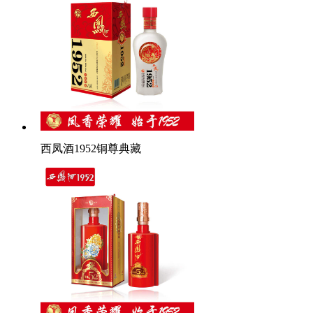
西凤酒1952铜尊典藏