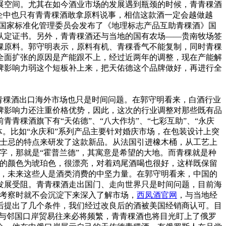
展空间。尤其在如今酒业市场的发展遇到瓶颈的时候，青青稞酒
企中也只有青青稞酒敢拿原料说事，相信这款酒一定会越做越
中国国家标准化管理委员会发布了《地理标志产品互助青稞酒》国
品认定证书。另外，青青稞酒还与当地的国有农场——贵南牧场签
稞原料。郭守明表示，原料有机、青稞香气不能复制，同时青稞
全面扩张的原因是产能跟不上，经过近两年的调整，现在产能解
牌影响力弱这个短板补上来，把天佑德这个品牌做好，再进行全
青稞酒出口海外市场也只是时间问题。在郭守明看来，白酒行业
牌影响力还注重价格优势，因此，这次的行业调整对那些既有品
稞酒旗下有“天佑德”、“八大作坊”、“七彩互助”、“永庆
体。比如“永庆和”系列产品主要针对婚庆市场，在包装设计上突
威士忌的特点来研发了这款新品。从法国引进橡木桶，从工艺上
字，那就是“霍普兰德”，其寓意是希望的大地。而青稞就是种
酒的颜色为琥珀色，很漂亮，对着鸡尾酒喝也很好，这样既保留
是，未来这些人是酒类消费的中坚力量。在郭守明看来，中国的
发展受阻。青青稞酒走出国门、走向世界只是时间问题，目前海
国考察时就不会沉淀下来深入了解市场，
西凤酒官网
，与当地经
后提出了几个条件，我们经过改良后的酒被美国经销商认可。目
国与邻国口岸贸易往来必将频繁，青青稞酒也将目光盯上了俄罗