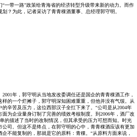
“一带一路”政策给青海省的经济转型升级带来新的动力。而作
规划？为此，记者采访了青青稞酒董事、总经理郭守明。
001年，郭守明从当地发改委调任还是国企的青青稞酒工作，
这样的一个烂摊子，郭守明深知困难重重，但他并没有气馁。从
辛苦及压力，这位西部汉子全扛下来了。“公司是从2004年
面为企业量身订制了完善的绩效考核制度。到2006年，酒厂改
简单的描述了当时的改制情况，但其承受的压力可想而知。时光
市公司。但这不是终点，在郭守明的心中，青青稞酒应该有更加
酒企不能复制的，那就是它的原料：青稞。“从原料方面来说，