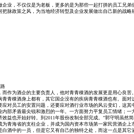
做企业，不仅仅是为老板，更多的是为那些一起打拼的员工兄弟们
何把脉政策之风，为当地经济转型及企业发展做出自己新的战略
路
作为酒企的主要负责人，他对青青稞酒的发展更是用心良苦。2
病青青稞酒身上都有，其它国企没有的疾病青青稞酒也有。面对
应对员工的安置问题，还要应对酒行业市场的风云变幻，这其中的
企业内部矛盾最尖锐和激烈的一年。一方面努力平复员工情绪；一方
效益也开始好转。到2011年股份改制全部完成。”郭守明虽然
展成为青海省的支柱企业，并成为国内资本市场第一家民营酒企上
是白酒中的一员，但是它又有自己的独特之处，而这一点是其它