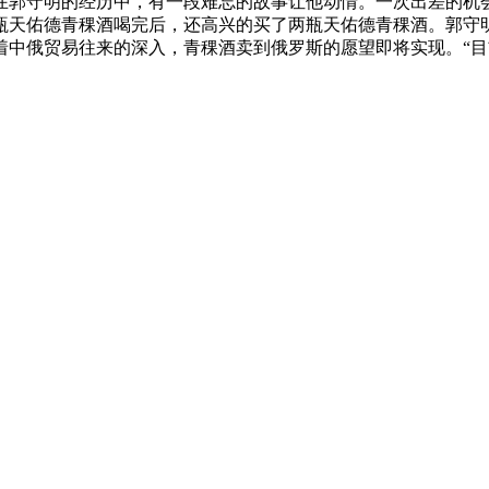
在郭守明的经历中，有一段难忘的故事让他动情。一次出差的机
瓶天佑德青稞酒喝完后，还高兴的买了两瓶天佑德青稞酒。郭守
着中俄贸易往来的深入，青稞酒卖到俄罗斯的愿望即将实现。“目