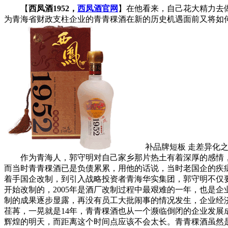
【
西凤酒1952，
西凤酒官网
】在他看来，自己花大精力去
为青海省财政支柱企业的青青稞酒在新的历史机遇面前又将如
补品牌短板 走差异化之
作为青海人，郭守明对自己家乡那片热土有着深厚的感情，而
而当时青青稞酒已是负债累累，用他的话说，当时老国企的疾
着手国企改制，到引入战略投资者青海华实集团，郭守明不仅要
开始改制的，2005年是酒厂改制过程中最艰难的一年，也是
制的成果逐步显露，再没有员工大批闹事的情况发生，企业经济
荏苒，一晃就是14年，青青稞酒也从一个濒临倒闭的企业发
辉煌的明天，而距离这个时间点应该不会太长。青青稞酒虽然