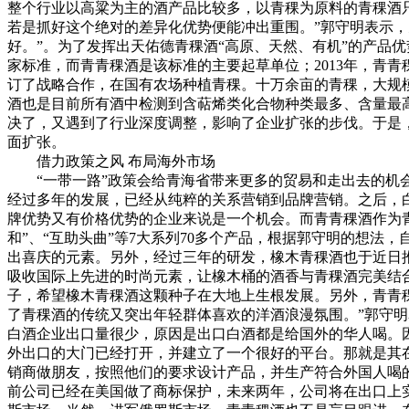
整个行业以高粱为主的酒产品比较多，以青稞为原料的青稞酒
若是抓好这个绝对的差异化优势便能冲出重围。”郭守明表示
好。”。为了发挥出天佑德青稞酒“高原、天然、有机”的产品
家标准，而青青稞酒是该标准的主要起草单位；2013年，青
订了战略合作，在国有农场种植青稞。十万余亩的青稞，大规
酒也是目前所有酒中检测到含萜烯类化合物种类最多、含量最
决了，又遇到了行业深度调整，影响了企业扩张的步伐。于是
面扩张。
借力政策之风 布局海外市场
“一带一路”政策会给青海省带来更多的贸易和走出去的机会
经过多年的发展，已经从纯粹的关系营销到品牌营销。之后，
牌优势又有价格优势的企业来说是一个机会。而青青稞酒作为青
和”、“互助头曲”等7大系列70多个产品，根据郭守明的想
出喜庆的元素。另外，经过三年的研发，橡木青稞酒也于近日
吸收国际上先进的时尚元素，让橡木桶的酒香与青稞酒完美结合
子，希望橡木青稞酒这颗种子在大地上生根发展。另外，青青稞
了青稞酒的传统又突出年轻群体喜欢的洋酒浪漫氛围。”郭守
白酒企业出口量很少，原因是出口白酒都是给国外的华人喝。
外出口的大门已经打开，并建立了一个很好的平台。那就是其
销商做朋友，按照他们的要求设计产品，并生产符合外国人喝
前公司已经在美国做了商标保护，未来两年，公司将在出口上实