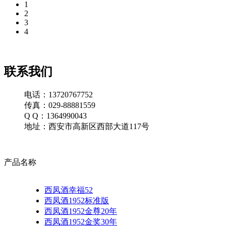
1
2
3
4
联系我们
电话：13720767752
传真：029-88881559
Q Q：1364990043
地址：西安市高新区西部大道117号
产品名称
西凤酒幸福52
西凤酒1952标准版
西凤酒1952金尊20年
西凤酒1952金奖30年