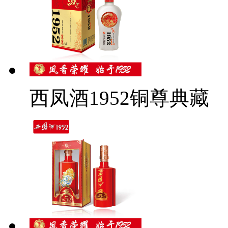
西凤酒1952铜尊典藏