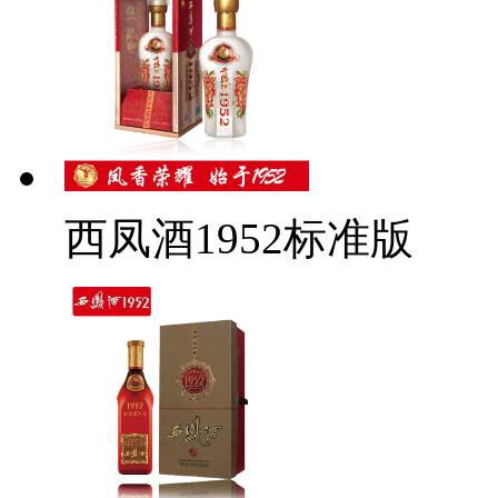
西凤酒1952标准版