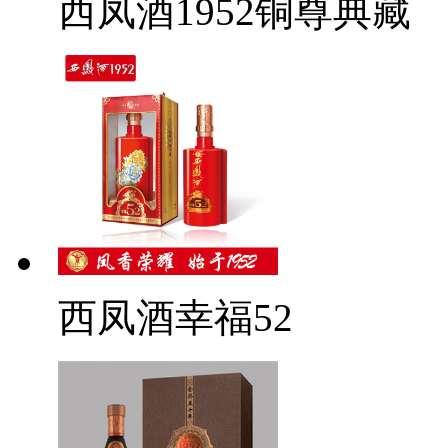
西凤酒1952铜尊典藏
西凤酒幸福52