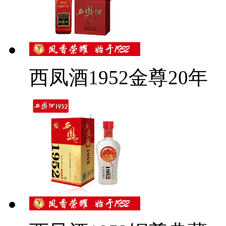
西凤酒1952金尊20年