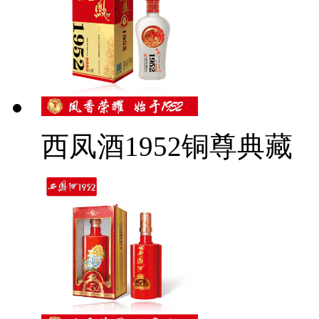
西凤酒1952铜尊典藏