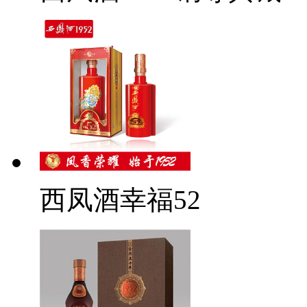
西凤酒幸福52