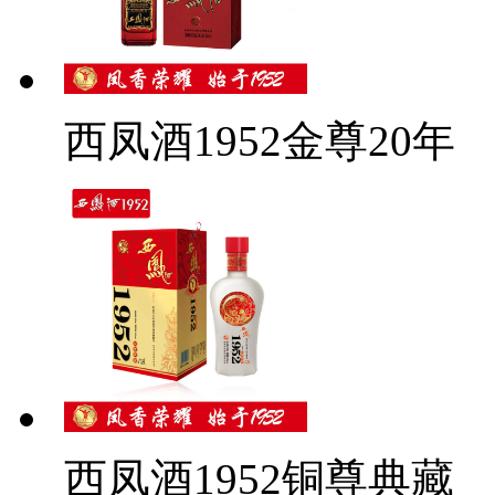
西凤酒1952金尊20年
西凤酒1952铜尊典藏