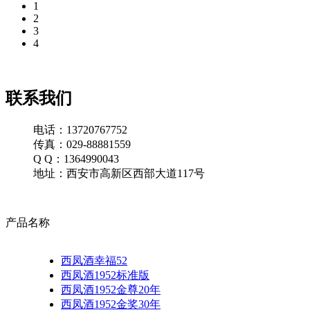
1
2
3
4
联系我们
电话：13720767752
传真：029-88881559
Q Q：1364990043
地址：西安市高新区西部大道117号
产品名称
西凤酒幸福52
西凤酒1952标准版
西凤酒1952金尊20年
西凤酒1952金奖30年