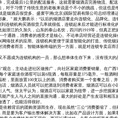
单，完成最后1公里的配送服务。这就需要烟酒店完善物流、配
玩法，对于习惯了传统生意的老板来说是个不小的挑战，但这也
是烟酒店假货多。盛寰宇洲(北京)国际贸易有限公司总经理潘
象。” 姬大鹏表示：“以后的烟酒店要走向连锁化、品牌化。
但到连锁机构买酒假货几率就很低，连锁起来后才能进行标准化
浙江的久加久，山东的泰山名饮，四川的1919等，但真正把
是一个通路，消费者的感受才是核心。不论单店经营还是连锁化操
兴网络技术的应用。连锁机构更便于渠道智能化的打造。传统烟
对消费者而言，智能体验终端的另一方面，就是对连锁专卖店而
又不愿成为连锁机构的一员，那么想单体生存下来，没有强大的
”观念，主动走进社区做推广，向社区家庭消费要销量。在广西市
。每个家庭迷你酒窖可以装6甁酒，每瓶容量是375毫升。一瓶
柜，里面放置100支以上的酒。消费者购买第一个套餐之后，
电话，烟酒店人员就可以把酒送到消费者家里。烟酒店可以在小
引人气。张太平认为，烟酒店可以以家庭为纽带，进一步挖掘家
店能产生人与人之间的直接沟通，最大的好处是产生友谊和相互
做透了，也能活得很好。
依赖背后的团购资源而生存。现在虽然“三公”消费萎缩了，但
，而是要为客户输出整体解决方案，比如在产品设计方面，如果