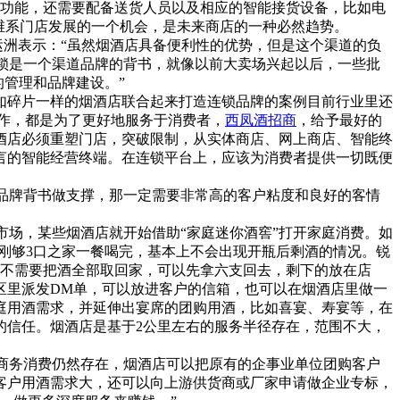
送功能，还需要配备送货人员以及相应的智能接货设备，比如电
是维系门店发展的一个机会，是未来商店的一种必然趋势。
运洲表示：“虽然烟酒店具备便利性的优势，但是这个渠道的负
连锁是一个渠道品牌的背书，就像以前大卖场兴起以后，一些批
的管理和品牌建设。”
如碎片一样的烟酒店联合起来打造连锁品牌的案例目前行业里还
作，都是为了更好地服务于消费者，
西凤酒招商
，给予最好的
酒店必须重塑门店，突破限制，从实体商店、网上商店、智能终
言的智能经营终端。在连锁平台上，应该为消费者提供一切既便
品牌背书做支撑，那一定需要非常高的客户粘度和良好的客情
场，某些烟酒店就开始借助“家庭迷你酒窖”打开家庭消费。如
酒刚刚够3口之家一餐喝完，基本上不会出现开瓶后剩酒的情况。锐
并不需要把酒全部取回家，可以先拿六支回去，剩下的放在店
区里派发DM单，可以放进客户的信箱，也可以在烟酒店里做一
庭用酒需求，并延伸出宴席的团购用酒，比如喜宴、寿宴等，在
的信任。烟酒店是基于2公里左右的服务半径存在，范围不大，
商务消费仍然存在，烟酒店可以把原有的企事业单位团购客户
客户用酒需求大，还可以向上游供货商或厂家申请做企业专标，