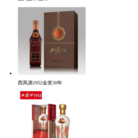
西凤酒1952金奖50年