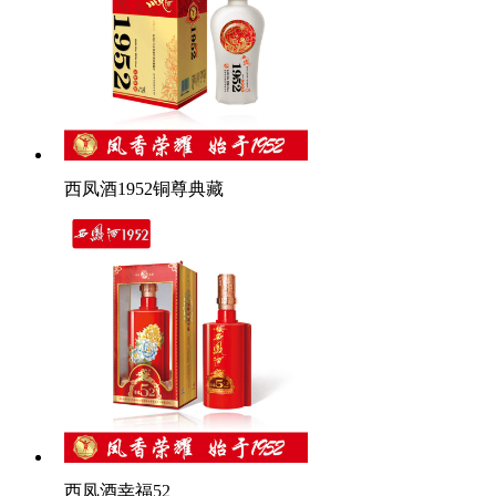
西凤酒1952铜尊典藏
西凤酒幸福52