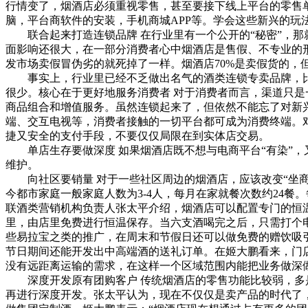
行情变了，烟酒店必须重视零售，甚至要接下线上平台的零售
脑，平台商软件的安装，手机商城APP等。学会这些新兴的
联合起来打造连锁品牌 在行业里有一个公开的“秘密”，那就
面影响还很大，在一部分消费者心中烟酒店是售假、不专业的形
发市场卖假冒伪劣的就死掉了一样。烟酒店70%是卖假货的，
事实上，行业里已经不乏做出名气的酒类连锁专卖品牌，比如
很少。核心在于更好地服务消费者 对于消费者而言，渠道只
商品组合和增值服务。虽然连锁起来了，但依然不能忘了对新
端、交互电视等，消费者接触的一切平台都可成为消费终端。
捷又安全的支付手段，不要仅仅局限在到实体店交易。
单店生存要做深度 如果烟酒店既不想与电商平台“有染”，
维护。
向社区要销量 对于一些社区周边的烟酒店，应该改变“坐商
今都市家庭一般家庭人数为3-4人，每月在家就餐次数约24餐
联酒类营销机构负责人张太平介绍，烟酒店可以配置专门的恒温
里，由店里免费进行恒温保存。当六支酒喝完之后，只需打个
些易拉宝之类的推广，在周末和节假日还可以做免费的赠饮吸
节日期间还能开发出中高端酒的送礼订单。在姬大鹏看来，门
没有远距离运输的需求，在这样一个区域范围内能把业务做深
深度开发原有团购客户 传统烟酒店的零售功能比较弱，多是
再进行深度开发。张太平认为，现在不仅仅是卖产品的时代了