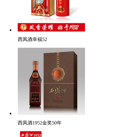
西凤酒幸福52
西凤酒1952金奖50年