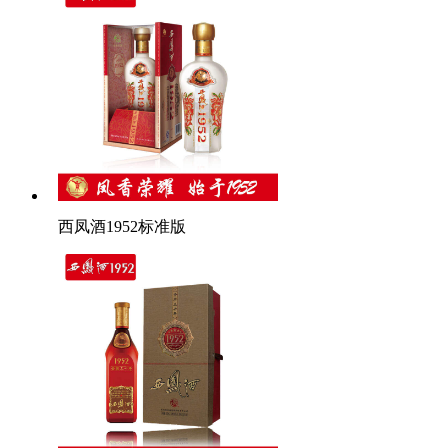
西凤酒1952标准版