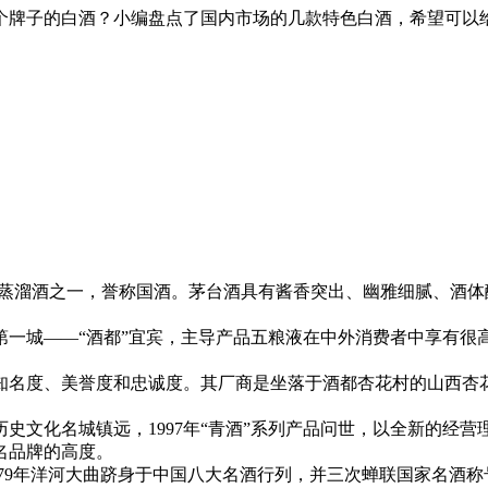
个牌子的白酒？小编盘点了国内市场的几款特色白酒，希望可以
溜酒之一，誉称国酒。茅台酒具有酱香突出、幽雅细腻、酒体
城——“酒都”宜宾，主导产品五粮液在中外消费者中享有很高
度、美誉度和忠诚度。其厂商是坐落于酒都杏花村的山西杏花村
化名城镇远，1997年“青酒”系列产品问世，以全新的经营理
名品牌的高度。
79年洋河大曲跻身于中国八大名酒行列，并三次蝉联国家名酒