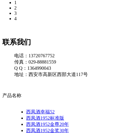
1
2
3
4
联系我们
电话：13720767752
传真：029-88881559
Q Q：1364990043
地址：西安市高新区西部大道117号
产品名称
西凤酒幸福52
西凤酒1952标准版
西凤酒1952金尊20年
西凤酒1952金奖30年