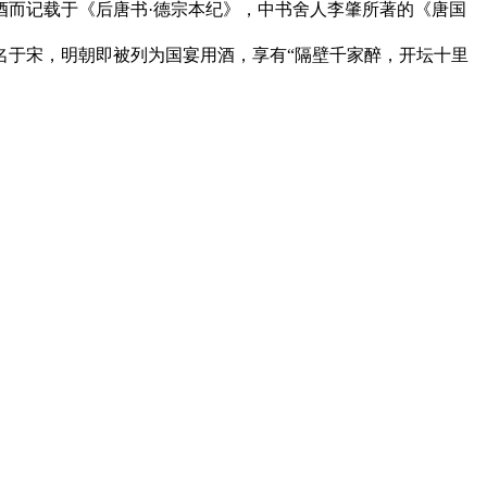
酒而记载于《后唐书·德宗本纪》，中书舍人李肇所著的《唐国
名于宋，明朝即被列为国宴用酒，享有“隔壁千家醉，开坛十里