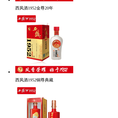
西凤酒1952金尊20年
西凤酒1952铜尊典藏