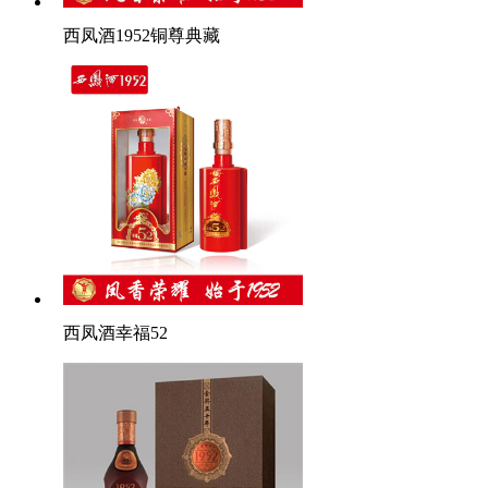
西凤酒1952铜尊典藏
西凤酒幸福52