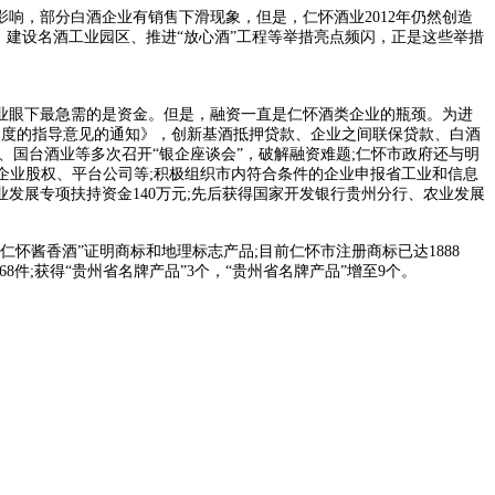
响，部分白酒企业有销售下滑现象，但是，仁怀酒业2012年仍然创造
、建设名酒工业园区、推进“放心酒”工程等举措亮点频闪，正是这些举措
眼下最急需的是资金。但是，融资一直是仁怀酒类企业的瓶颈。为进
力度的指导意见的通知》，创新基酒抵押贷款、企业之间联保贷款、白酒
国台酒业等多次召开“银企座谈会”，破解融资难题;仁怀市政府还与明
酒企业股权、平台公司等;积极组织市内符合条件的企业申报省工业和信息
业发展专项扶持资金140万元;先后获得国家开发银行贵州分行、农业发展
怀酱香酒”证明商标和地理标志产品;目前仁怀市注册商标已达1888
8件;获得“贵州省名牌产品”3个，“贵州省名牌产品”增至9个。