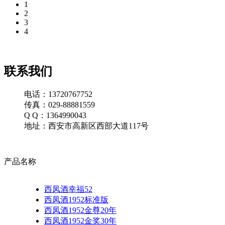
1
2
3
4
联系我们
电话：13720767752
传真：029-88881559
Q Q：1364990043
地址：西安市高新区西部大道117号
产品名称
西凤酒幸福52
西凤酒1952标准版
西凤酒1952金尊20年
西凤酒1952金奖30年