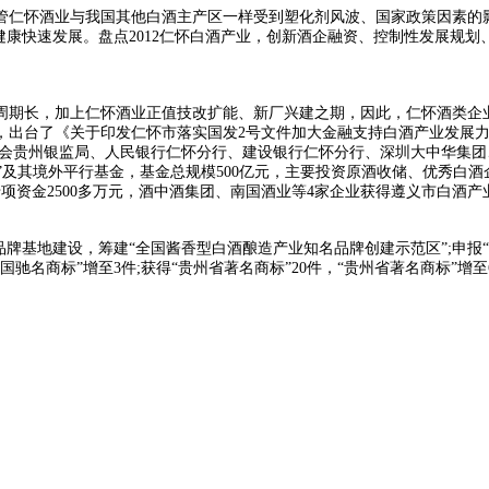
尽管仁怀酒业与我国其他白酒主产区一样受到塑化剂风波、国家政策因素的影
健康快速发展。盘点2012仁怀白酒产业，创新酒企融资、控制性发展规划
期长，加上仁怀酒业正值技改扩能、新厂兴建之期，因此，仁怀酒类企业
，出台了《关于印发仁怀市落实国发2号文件加大金融支持白酒产业发展
会贵州银监局、人民银行仁怀分行、建设银行仁怀分行、深圳大中华集团、
金”及其境外平行基金，基金总规模500亿元，主要投资原酒收储、优秀白
资金2500多万元，酒中酒集团、南国酒业等4家企业获得遵义市白酒产
地建设，筹建“全国酱香型白酒酿造产业知名品牌创建示范区”;申报“仁
驰名商标”增至3件;获得“贵州省著名商标”20件，“贵州省著名商标”增至6