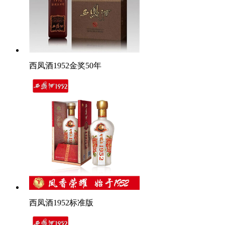
西凤酒1952金奖50年
西凤酒1952标准版