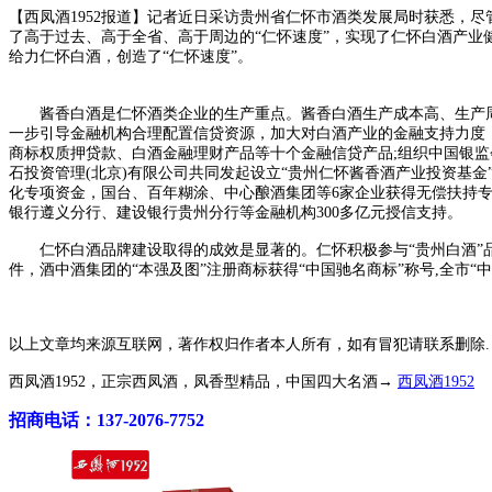
【西凤酒1952报道】记者近日采访贵州省仁怀市酒类发展局时获悉，
了高于过去、高于全省、高于周边的“仁怀速度”，实现了仁怀白酒产业
给力仁怀白酒，创造了“仁怀速度”。
酱香白酒是仁怀酒类企业的生产重点。酱香白酒生产成本高、生产周
一步引导金融机构合理配置信贷资源，加大对白酒产业的金融支持力度
商标权质押贷款、白酒金融理财产品等十个金融信贷产品;组织中国银监
石投资管理(北京)有限公司共同发起设立“贵州仁怀酱香酒产业投资基
化专项资金，国台、百年糊涂、中心酿酒集团等6家企业获得无偿扶持专项
银行遵义分行、建设银行贵州分行等金融机构300多亿元授信支持。
仁怀白酒品牌建设取得的成效是显著的。仁怀积极参与“贵州白酒”品牌基
件，酒中酒集团的“本强及图”注册商标获得“中国驰名商标”称号,全市“中国
以上文章均来源互联网，著作权归作者本人所有，如有冒犯请联系删除.
西凤酒1952，正宗西凤酒，凤香型精品，中国四大名酒→
西凤酒1952
招商电话：137-2076-7752