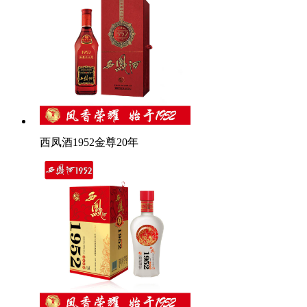
西凤酒1952金尊20年