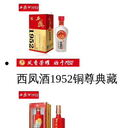
西凤酒1952铜尊典藏