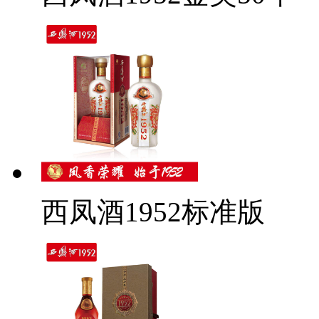
西凤酒1952标准版