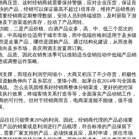
销商压货。这时经销商就需要保持警惕，应对企业压货，保证良
快的产品，经销可以保证最高不超过1倍库存，维持产品销售的
需要经销商定期整理数据，安排人员到终端巡防，及时获取下游
身及下游渠道的库存，拉动了产品周转。
功能，二是产品价格。白酒产品众多，高、中、低三个层次的
面，中高端价位适用于城市市场，而中低端价格则适用于县乡级
些是走量产品，哪些是团购产品。通过结构化建设，从而改善
推向县乡市场，喜庆用酒主攻宴席订购。
地、品质。因此在销售淡季可以借助适当促销拉动中低端产品销
进或调整运作策略。
支撑，而现在利润空间缩小，大商又积压了不少存货，积极性
道触角伸向了县乡层次，笼络小商。如茅台在2014年与全国各
战。 怎么去巩固维系好经销商整体分销渠道，更好的把控深
其执行效果，终端客情关系打造等等，全面落实产品动销工作，
商的可行性。但对于经销商而言，电商渠道能不能做，值不值
展。
品往往只能带来20%的利润。因此，经销商代理的产品必须要
照产品的销量或是利润进行产品梳理，符合标准的产品保留下
，需要厂家支持的产品，必须快速反应，及时申请，抓住市场