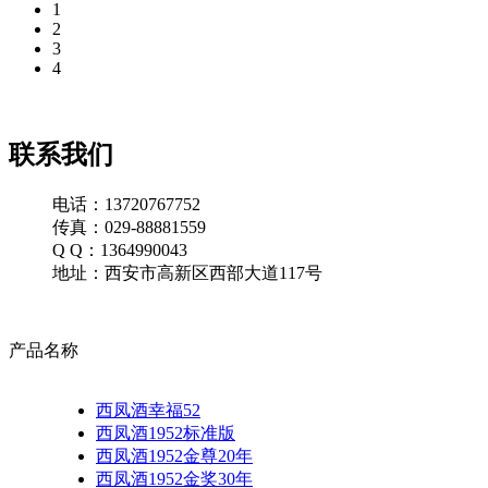
1
2
3
4
联系我们
电话：13720767752
传真：029-88881559
Q Q：1364990043
地址：西安市高新区西部大道117号
产品名称
西凤酒幸福52
西凤酒1952标准版
西凤酒1952金尊20年
西凤酒1952金奖30年