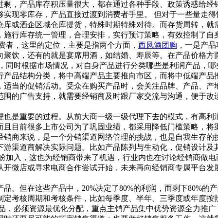
过剩，产品库存积压量很大，都在通过各种手段、政策诱惑给经
够实现零库存，产品直接过渡到消费者手里。 但对于一些量走得
仓库或酒企区域仓库提货，特殊时期特殊对待。而存货周转，就
，施行库存统一管理，合理安排，实行预订策略，有效控制了自
费者，这里的定位，主要是指两个方面，
西凤酒团购
，一是产品
向聚饮，还有的就是宴席用酒，如结婚、寿辰等。在产品价格方
化，同时根据市场情况，对自身产品进行分类哪些是利润产品，哪
行产品结构分类，将中高端产品主要推向市区，而将中低端产品
，适当的促销活动。受众在购买产品时，会关注品牌、产品、产
范围的广告支持，就需要经销商及时跟厂家交流与沟通，便于改
也是重要的过程。从前大商一级一级代理下去的模式，有高利润
且目前很多上市公司为了巩固业绩，都采用降低门槛策略，将渠
经销商来说，是一个分销渠道网络管理的挑战，也是自我生存的挑
下游渠道商解决实际问题。比如产品陈列与生动化，促销设计及
纷纷加入，这也为经销商带来了机遇，行业内也在讨论经销商做电
从开微店或寻求电商合作尝试开始，未来再向经销商专属平台发
但在这些产品中，20%决定了80%的利润，而剩下80%的产
制定考核周期和考核条件，比如每季度、半年、三季度或年度按
产品，必须资源最优化分配，重点主销产品集中优势资源全力推广