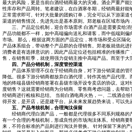
最大的风险，更是当前白酒经销商最大的灾难。酒企严重产能
性库存和产品周转。笔者建议，在白酒寒冬期，经销商最好能
正常需求即可。针对大批量的团购订单，完全可以从下游渠道
渠道的销售情况，先进先出是基本原则。郑老板在区域市场内
三、产品定位机制，迎合市场需求 白酒产品是需要卖给消
产品功能都不一样，如中高端偏向送礼和请客，而中低端则偏
市场。 那么，根据这两方面的产品定位，将市场和受众区隔
产品体系组合，带动整个产品群的合理销售。郑老板就借此进
消费者是有选择意识的，因此产品定位还包括精准的传播推广
售，在销售旺季，就使用强力促销主推中高端产品。而至于大
四、产品分销机制，深度管控渠道
产品体系管理不仅在于经销商自身，对下游分销渠道的管理
降低。很多下游分销商都放弃白酒代理，转作其他产品代理。而
地的终端县级经销商签署在县级市场开设专卖店的协议。这对
度销售？这就需要经销商为分销商、零售商考虑问题，去帮助
经销商进行检核和总结。 当前白酒电商火热，一、二线酒企
得开发，是开店，还是建平台。从未来发展趋势来说，可以先
五、产品考核机制，合理淘汰保留
经销商代理白酒产品，一般都是代理很多不同系列规格的产品。
有一个合理的考核机制，形成良性的市场淘汰体系。经销商要
来，不符合标准的产品则进行淘汰并替换。 针对保留下来的