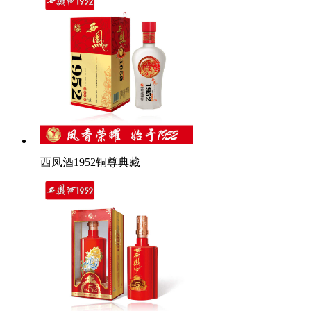
西凤酒1952铜尊典藏