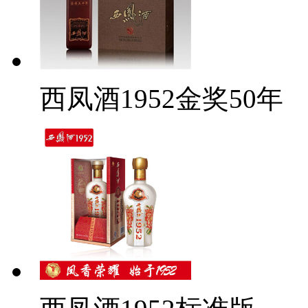
西凤酒1952金奖50年