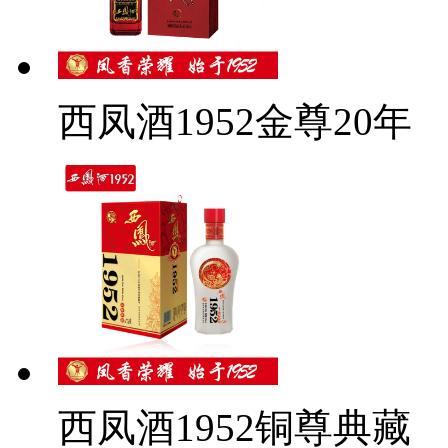
西凤酒1952金尊20年
西凤酒1952铜尊典藏