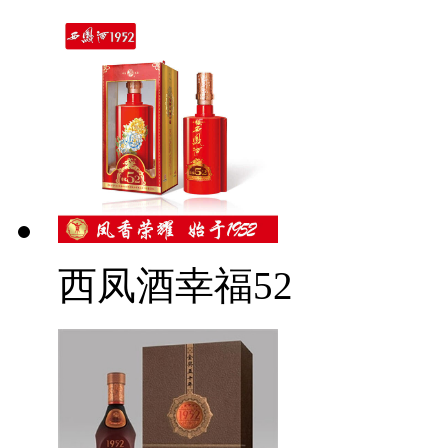
西凤酒幸福52