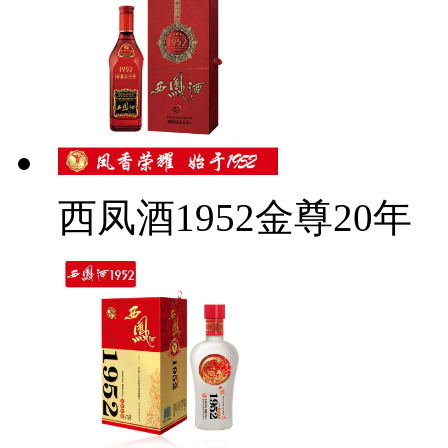
西凤酒1952金尊20年