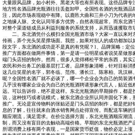
大量跟风品牌，如小村外、黑老大等也有所表现。这些品牌专
地方性名酒品牌光瓶酒往往丢盔卸甲。全国性名酒的光瓶酒品
注，因此市场表现稳中有降。以鹿邑大曲和三井小刀为代表的
之地缘人脉、文化认同等多方优势，自然表现超常。而东北酒
对整个渠道链成员从利益到服务的系统支持，从而迅速攫取市
二、东北酒凭什么横扫全国光瓶酒市场？大家一直以来对东
传画，弄个光头笑星撑场面。我想，如果对别人的成功都加以
段文字，东北酒的成功是不是真的有凭呢？1、品牌策略：定
推广方面都在做两件事情，第一是请一位明星或者说笑星做形
端门头店招的制作。然而，很多人觉得稀松平常的东西，其实
农民和外出务工的最基层打工者。品牌形象清晰，针对目标消
这几位笑星的名字，郭冬临、范伟、潘长江、陈寒柏、巩汉林
呢？全国性名酒厂就不必谈了，哪一个企业会为自己的简装酒
几乎没有哪家企业会为自己的光瓶酒聘请形象代言人，贴近低
远。可以告诉你，绝不是这样。东北光瓶酒的早期操作，都是
说，这种技巧或者说模式，被东北酒企业所认同并固化下来，
推广。无论是宣传物料的张贴还是门头店招的制作，都是把好
息的了解，往往就来自酒水销售网点处得宣传。而配送车辆的
顺应潮流，满足需求。在价位选择方面，东北光瓶酒顺应潮流，
制，而又没有盲目的去触动高端价格。早期的东北光瓶酒把产品
所谓消费上移有两个表现，一是国家货币贬值，物价必定上涨