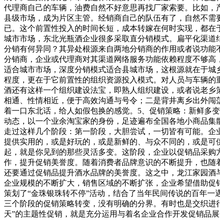
代理商自己的车辆，油费自然不好意思再找厂家索要。比如，产
县级市场，成为片区主管。经销商自己的队伍有了，自然不需
已。这个前置性投入的时间长短，成本转嫁在何时实现，都在
城市市场，东北光瓶酒企业很多采取直分销模式。扁平化渠道
分销有何异同？其异处根源来自两地分销商的作用或者说功能
分销商，企业或代理商对其渠道网络服务功能依赖程度不够高
适合城市市场，深度分销模式适合县城市场，这根源就在于城
程度，更在于它前置性的组织资源投入模式。对人员与车辆的重
酒还有这样一个组织建设法宝，即熟人组织建设，或者说老乡
相通、性情相近，便于高效沟通与号令；二是背井离乡出外闯
着一口东北话，给人如假包换的感觉。5、促销策略：新鲜多
动态，以一个业余淘宝家的身份，足迹遍布全国各地小商品集
走过这样几个阶段：第一阶段，大胆尝试，一切皆有可能。企
提供实用的，或是好玩的，或是新鲜的、与众不同的，或是可
起，就是你见到的那些灵活多变。这阶段，企业以促销品采购
作，提升促销美誉度。随着消费者品牌意识的不断提升，也随
还要通过促销品提升酒水品牌的美誉度。这之中，龙江家园酒
企业规模的不断扩大，销售区域的不断扩张，企业希望借助促销
策划了“金珠银珠转不停”活动，结合了当年民间传说的百年一
三个阶段的促销策略转变，没有明确的分界。有时也是交织进行
天”的主题性促销，就是充分运用与着名企业合作开发促销品