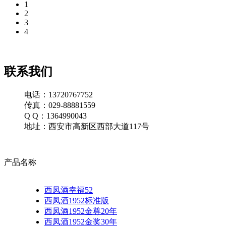
1
2
3
4
联系我们
电话：13720767752
传真：029-88881559
Q Q：1364990043
地址：西安市高新区西部大道117号
产品名称
西凤酒幸福52
西凤酒1952标准版
西凤酒1952金尊20年
西凤酒1952金奖30年