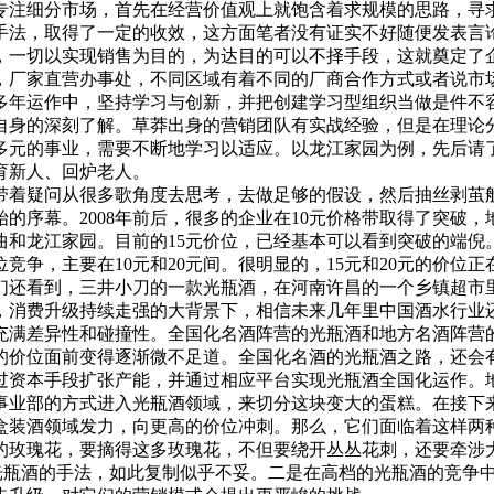
专注细分市场，首先在经营价值观上就饱含着求规模的思路，寻
手法，取得了一定的收效，这方面笔者没有证实不好随便发表言
，一切以实现销售为目的，为达目的可以不择手段，这就奠定了
，厂家直营办事处，不同区域有着不同的厂商合作方式或者说市
多年运作中，坚持学习与创新，并把创建学习型组织当做是件不
自身的深刻了解。草莽出身的营销团队有实战经验，但是在理论
多元的事业，需要不断地学习以适应。以龙江家园为例，先后请
育新人、回炉老人。
疑问从很多歌角度去思考，去做足够的假设，然后抽丝剥茧般
始的序幕。2008年前后，很多的企业在10元价格带取得了突破
邑大曲和龙江家园。目前的15元价位，已经基本可以看到突破的端倪
竞争，主要在10元和20元间。很明显的，15元和20元的价位
们还看到，三井小刀的一款光瓶酒，在河南许昌的一个乡镇超市里
，消费升级持续走强的大背景下，相信未来几年里中国酒水行业
充满差异性和碰撞性。全国化名酒阵营的光瓶酒和地方名酒阵营
的价位面前变得逐渐微不足道。全国化名酒的光瓶酒之路，还会
过资本手段扩张产能，并通过相应平台实现光瓶酒全国化运作。
事业部的方式进入光瓶酒领域，来切分这块变大的蛋糕。在接下
盒装酒领域发力，向更高的价位冲刺。那么，它们面临着这样两
的玫瑰花，要摘得这多玫瑰花，不但要绕开丛丛花刺，还要牵涉
做光瓶酒的手法，如此复制似乎不妥。二是在高档的光瓶酒的竞争