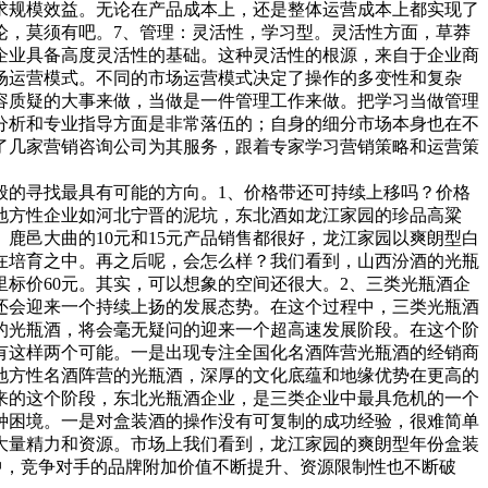
求规模效益。无论在产品成本上，还是整体运营成本上都实现了
论，莫须有吧。7、管理：灵活性，学习型。灵活性方面，草莽
企业具备高度灵活性的基础。这种灵活性的根源，来自于企业商
场运营模式。不同的市场运营模式决定了操作的多变性和复杂
容质疑的大事来做，当做是一件管理工作来做。把学习当做管理
分析和专业指导方面是非常落伍的；自身的细分市场本身也在不
了几家营销咨询公司为其服务，跟着专家学习营销策略和运营策
的寻找最具有可能的方向。1、价格带还可持续上移吗？价格
，地方性企业如河北宁晋的泥坑，东北酒如龙江家园的珍品高粱
。鹿邑大曲的10元和15元产品销售都很好，龙江家园以爽朗型白
正在培育之中。再之后呢，会怎么样？我们看到，山西汾酒的光瓶
标价60元。其实，可以想象的空间还很大。2、三类光瓶酒企
还会迎来一个持续上扬的发展态势。在这个过程中，三类光瓶酒
的光瓶酒，将会毫无疑问的迎来一个超高速发展阶段。在这个阶
有这样两个可能。一是出现专注全国化名酒阵营光瓶酒的经销商
地方性名酒阵营的光瓶酒，深厚的文化底蕴和地缘优势在更高的
来的这个阶段，东北光瓶酒企业，是三类企业中最具危机的一个
种困境。一是对盒装酒的操作没有可复制的成功经验，很难简单
大量精力和资源。市场上我们看到，龙江家园的爽朗型年份盒装
中，竞争对手的品牌附加价值不断提升、资源限制性也不断破