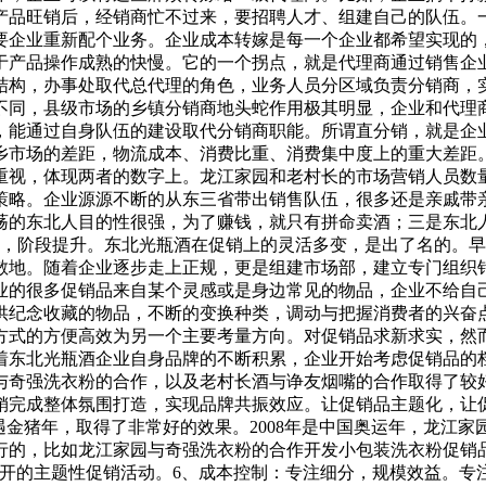
品旺销后，经销商忙不过来，要招聘人才、组建自己的队伍。一
要企业重新配个业务。企业成本转嫁是每一个企业都希望实现的
于产品操作成熟的快慢。它的一个拐点，就是代理商通过销售企
结构，办事处取代总代理的角色，业务人员分区域负责分销商，
不同，县级市场的乡镇分销商地头蛇作用极其明显，企业和代理
，能通过自身队伍的建设取代分销商职能。所谓直分销，就是企
乡市场的差距，物流成本、消费比重、消费集中度上的重大差距
视，体现两者的数字上。龙江家园和老村长的市场营销人员数量
策略。企业源源不断的从东三省带出销售队伍，很多还是亲戚带
荡的东北人目的性很强，为了赚钱，就只有拼命卖酒；三是东北
变，阶段提升。东北光瓶酒在促销上的灵活多变，是出了名的。
散地。随着企业逐步走上正规，更是组建市场部，建立专门组织
业的很多促销品来自某个灵感或是身边常见的物品，企业不给自
供纪念收藏的物品，不断的变换种类，调动与把握消费者的兴奋
方式的方便高效为另一个主要考量方向。对促销品求新求实，然
着东北光瓶酒企业自身品牌的不断积累，企业开始考虑促销品的
与奇强洗衣粉的合作，以及老村长酒与诤友烟嘴的合作取得了较
完成整体氛围打造，实现品牌共振效应。让促销品主题化，让促
遇金猪年，取得了非常好的效果。2008年是中国奥运年，龙江家
的，比如龙江家园与奇强洗衣粉的合作开发小包装洗衣粉促销品。
展开的主题性促销活动。6、成本控制：专注细分，规模效益。专