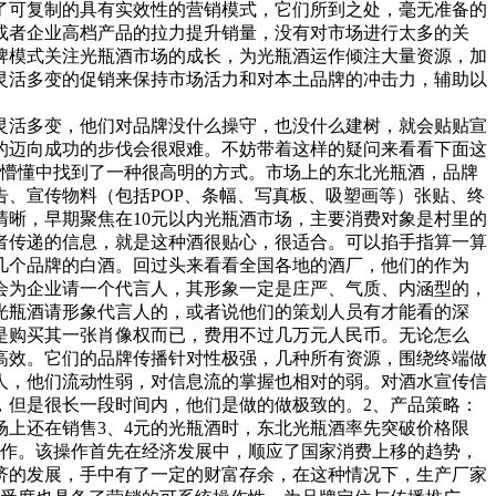
了可复制的具有实效性的营销模式，它们所到之处，毫无准备的
或者企业高档产品的拉力提升销量，没有对市场进行太多的关
牌模式关注光瓶酒市场的成长，为光瓶酒运作倾注大量资源，加
灵活多变的促销来保持市场活力和对本土品牌的冲击力，辅助以
活多变，他们对品牌没什么操守，也没什么建树，就会贴贴宣
的迈向成功的步伐会很艰难。不妨带着这样的疑问来看看下面这
说懵懂中找到了一种很高明的方式。市场上的东北光瓶酒，品牌
、宣传物料（包括POP、条幅、写真板、吸塑画等）张贴、终
晰，早期聚焦在10元以内光瓶酒市场，主要消费对象是村里的
者传递的信息，就是这种酒很贴心，很适合。可以掐手指算一算
几个品牌的白酒。回过头来看看全国各地的酒厂，他们的作为
会为企业请一个代言人，其形象一定是庄严、气质、内涵型的，
光瓶酒请形象代言人的，或者说他们的策划人员有才能看的深
是购买其一张肖像权而已，费用不过几万元人民币。无论怎么
高效。它们的品牌传播针对性极强，几种所有资源，围绕终端做
人，他们流动性弱，对信息流的掌握也相对的弱。对酒水宣传信
，但是很长一段时间内，他们是做的做极致的。2、产品策略：
场上还在销售3、4元的光瓶酒时，东北光瓶酒率先突破价格限
的操作。该操作首先在经济发展中，顺应了国家消费上移的趋势，
济的发展，手中有了一定的财富存余，在这种情况下，生产厂家