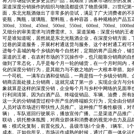
将为市场提供更多更贵的产品，就顺应了国家市场经济的发展
渠道深度分销操作的组织与物流都提供了物质保障。21世纪第
面，东北光瓶酒做出了非常多的尝试，满足了广大消费者的不
瓷瓶，陶瓶，玻璃瓶、塑料瓶，各种容器，各种规格的产品五花八门，
300ml、330ml、450ml、500ml、550ml、600ml、7
又细分的审美需求与消费需求。3、渠道策略：深度分销的王
可是谁知道呢，居然就是东北光瓶酒企业，在深度分销方面，
过巷的渠道服务，开展村村通送货与服务。这个村村通工程可
进每个县城的每个乡镇的每个自然村，定期的将产品推介，铺
渠道的王者，在农村市场的下沉操作中，也只能靠分销商的自
做到了常态化，几乎是每个月一轮的铺货，在一个月时间内，
化的深度分销行为，是其能力与不败之地的一大根本举措。如
一个司机、一满车白酒和促销品，一商是指一个乡镇分销商。
销商店面处接上分销商，这就完成了第一步，实现企业方与分
象就算是这样的深度分销，企业每个月与乡村中网络的见面率
行利润清算。因为白酒产品、终端促销品、车辆、油费，所有
这一天的分销铺货过程中所产生的终端赊欠行为，完全由分销
人员对该市场进行帮扶性人员推广。这种推广节奏性极强，对
辆），车队巡回行驶展示，播放宣传广播。二是渠道产品推广
联动，烘托整体氛围，对商业群体和消费者的视觉冲击力及品
略：模式化复制，前置化投入。县级市场1个业务、1辆车、1
成本。正如你所见，市场运作成熟的时候，通过厂商一体化运