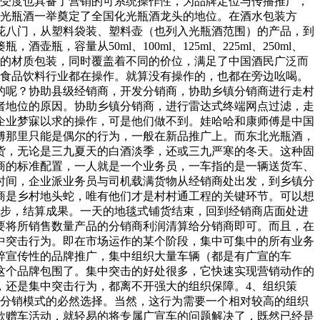
接受度也具备了营销的可系统操作性，为品牌定位与传播推广，
北光瓶酒一举奠定了全国化光瓶酒龙头的地位。在酒水包装方
花八门，从塑料袋装、塑料壶（也列入光瓶酒范围）的产品，到
量从50ml、100ml、125ml、225ml、250ml、
这些不同的规格，不同的材质包装，同时覆盖着不同的价位，满足了中国酒民广泛而
，食品饮料行业都在操作。就算没有操作的，也都在旁边吆喝。
的呢？协助县级经销商，开发分销商，协助乡镇分销商进行走村
者地位的原因。协助乡镇分销商，进行雷达式终端网点过滤，走
企业梦寐以求的操作，可是他们做不到。娃哈哈和康师傅是中国
傅那里只能是偶尔的行为，一般在新品推广上。而东北光瓶酒，
货，无论是三九夏天的白酒淡季，还或三九严寒的冬天。这种固
商的标准配置，一人就是一个业务员，一车指的是一辆送货车、
时间，企业派业务员与司机载满货物从经销商处出发，到乡镇分
商是乡村地头蛇，唯有他们才是村村通工程的关键环节。可以想
三步，结算成果。一天的地毯式铺货结束，回到经销商店面处进
要将所销售数量产品的分销商利润清算给分销商即可。而且，在
中突击行为。即在市场运作的某个阶段，集中可集中的所有业务
粹宣传性的品牌推广，集中组织大量车辆（都是有广宣的车
这个品牌包围了。集中突击的好处很多，它快速实现营销动作的
，还是集中突击行为，都离不开强大的组织保障。4、组织策
度分销模式的必然选择。当然，这行为需要一个相对较高的组织
款赠车活动，就轻易的将专属广宣车的问题解决了，既然已经是