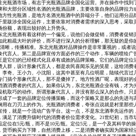
注光瓶酒市场，有志于光瓶酒品牌全国化运营。并在操作中找到
牌和大部分区域性名酒的光瓶酒品牌，主要依靠自身的品牌拉力
地方性光瓶酒，是地方名酒光瓶酒中的异端分子，他们运用分品
千里跋涉全国化运作，主要依靠对消费者需求的深入思考，采取
场份额，表现出较好的上升势头。
北光瓶酒有着这样的一个偏见，说他们会做促销，消费者促销灵
如此粗疏大叶的评价，而不进行深入的分析理解，那无疑的是你
位清晰，传播精准。东北光瓶酒对品牌操作是非常重视的，或者
象代言人。第二是品牌宣传方面必作的三个动作，车辆的喷绘广告
正是它们的已经模式化且卓有成效的品牌策略。它们的品牌定位清
费人群，设计形象代言人，都是农民喜闻乐见的笑星，这给消费
、李奇、王小力、小沈阳，这其中甚至有几位明星，陆续代言过
专门搞个形象代言人，那不是傻掉了。地方性酒厂呢，表现好的
档酒消费者的代言人。如果你认为，东北光瓶酒企业有钱，才为
投机取巧的动作。所谓形象代言人，并没有那么深入的合作。只
形成了一套的品牌定位传播策略，而这个策略又是那么的先进与
钢用在刀刃上的作为。光瓶酒的消费者，夸张点说就是村里那些
宣传，就是一个流动广告平台。这一点，不是东北酒率先运作的
满足了消费升级时代的消费者价位需求变化。21世纪初，当市
定位在5元/瓶，而不是10元/瓶。定位5元，是一个及其科学
，货币购买力下降，自然消费上移，二是消费者确实因为国家经