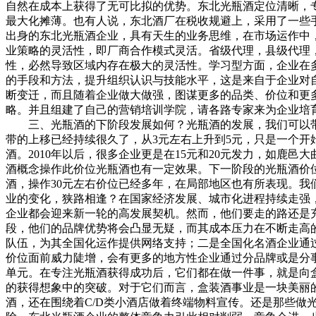
自然在成本上获得了无可比拟的优势。东北光瓶酒定位清晰，
最大化摊薄。也有人说，东北酒厂在税收规避上，采用了一些
出身的东北光瓶酒企业，具有天生的业务思维，在市场运作中
业策略的灵活性，即厂商合作模式灵活。省级代理，县级代理
性，必然导致区域内存在极大的灵活性。学习型方面，企业在
的手段和方法，提升组织认识与技能水平，这是来自于企业对
断变迁，而且随着企业做大做强，图谋更多的品类、价位和更
略。并且组建了自己的营销培训学院，请各路专家来为企业培
三、光瓶酒的下阶段发展如何？光瓶酒的发展，我们可以带着
带的上移已经持续很久了，从3元左右上升到5元，只是一个开
酒。2010年以后，很多企业更是在15元和20元发力，如鹿
酒概念操作此价位光瓶酒也有一定效果。下一阶段的光瓶酒价位
酒，操作30元左右价位已经多年，在局部地区也有所表现。我
业的变化，狭路相逢？在国家经济发展、城市化进程持续走强
企业都会迎来新一轮的高发展契机。然而，他们要走的路还是
段，他们的品牌优势将会凸显无疑，而其成本压力在不断走高
队伍，为其全国化运作提供网络支持；二是全国化名酒企业通
价位面前威力陡增，会有更多的地方性企业通过分品牌或是分
单元。在专注光瓶酒获得成功后，它们都在做一件事，就是向
的获得想象中的突破。对于它们而言，盒装酒事业是一块美丽
酒，还在围绕着C/D类小酒店做着终端物料宣传。还是那些