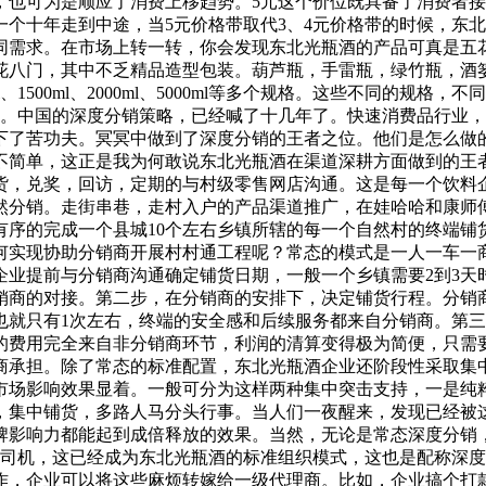
，也可为是顺应了消费上移趋势。5元这个价位既具备了消费者
一个十年走到中途，当5元价格带取代3、4元价格带的时候，东
同需求。在市场上转一转，你会发现东北光瓶酒的产品可真是五
其中不乏精品造型包装。葫芦瓶，手雷瓶，绿竹瓶，酒篓瓶，酒壶瓶，容
00ml、1000ml、1500ml、2000ml、5000ml等多个规格。
者。中国的深度分销策略，已经喊了十几年了。快速消费品行业
下了苦功夫。冥冥中做到了深度分销的王者之位。他们是怎么做
不简单，这正是我为何敢说东北光瓶酒在渠道深耕方面做到的王
货，兑奖，回访，定期的与村级零售网店沟通。这是每一个饮料
然分销。走街串巷，走村入户的产品渠道推广，在娃哈哈和康师
有序的完成一个县城10个左右乡镇所辖的每一个自然村的终端铺
何实现协助分销商开展村村通工程呢？常态的模式是一人一车一
企业提前与分销商沟通确定铺货日期，一般一个乡镇需要2到3天
销商的对接。第二步，在分销商的安排下，决定铺货行程。分销
也就只有1次左右，终端的安全感和后续服务都来自分销商。第
的费用完全来自非分销商环节，利润的清算变得极为简便，只需
商承担。除了常态的标准配置，东北光瓶酒企业还阶段性采取集
市场影响效果显着。一般可分为这样两种集中突击支持，一是纯
，集中铺货，多路人马分头行事。当人们一夜醒来，发现已经被
牌影响力都能起到成倍释放的效果。当然，无论是常态深度分销
个司机，这已经成为东北光瓶酒的标准组织模式，这也是配称深
作，企业可以将这些麻烦转嫁给一级代理商。比如，企业搞个打