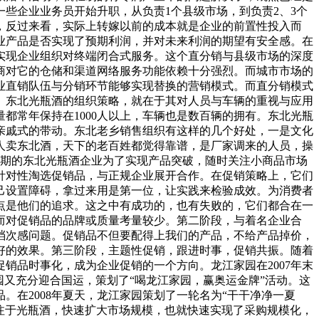
些企业业务员开始升职，从负责1个县级市场，到负责2、3个
，反过来看，实际上转嫁以前的成本就是企业的前置性投入而
业产品是否实现了预期利润，并对未来利润的期望有安全感。在
实现企业组织对终端闭合式服务。这个直分销与县级市场的深度
商对它的仓储和渠道网络服务功能依赖十分强烈。而城市市场的
业直销队伍与分销环节能够实现替换的营销模式。而直分销模式
。东北光瓶酒的组织策略，就在于其对人员与车辆的重视与应用
都常年保持在1000人以上，车辆也是数百辆的拥有。东北光瓶
亲戚式的带动。东北老乡销售组织有这样的几个好处，一是文化
人卖东北酒，天下的老百姓都觉得靠谱，是厂家调来的人员，操
早期的东北光瓶酒企业为了实现产品突破，随时关注小商品市场
针对性淘选促销品，与正规企业展开合作。在促销策略上，它们
己设置障碍，拿过来用是第一位，让实践来检验成效。为消费者
点是他们的追求。这之中有成功的，也有失败的，它们都合在一
而对促销品的品牌或质量考量较少。第二阶段，与着名企业合
档次感问题。促销品不但要配得上我们的产品，不给产品掉价，
好的效果。第三阶段，主题性促销，跟进时事，促销共振。随着
销品时事化，成为企业促销的一个方向。龙江家园在2007年末
园又充分迎合国运，策划了“喝龙江家园，赢奥运金牌”活动。这
在2008年夏天，龙江家园策划了一轮名为“干干净净一夏
注于光瓶酒，快速扩大市场规模，也就快速实现了采购规模化，