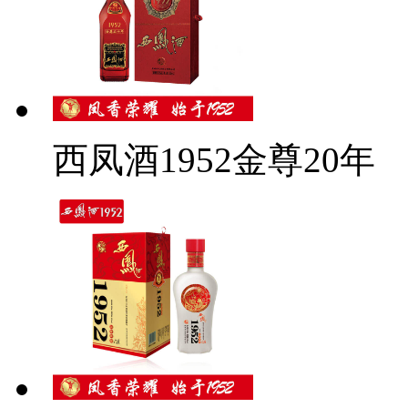
西凤酒1952金尊20年