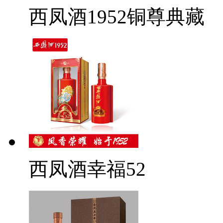
西凤酒1952铜尊典藏
西凤酒幸福52