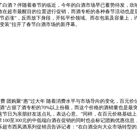
了白酒？伴随着春节的临近，今年的白酒市场早已蓄势待发，吹响
放在超市最醒目的位置进行促销，而酒专柜的各种春节活动也是
节必涨”，反而放下身段，开拓平价领域。而在包装及容量上，许
变装”拉开了春节白酒市场的新序幕。
 团购聚“惠”过大年 随着消费水平与市场导向的变化，百元价
百元酒”占据了酒专柜的70%以上份额，而这个价格的酒销量也是
这节日为亲朋好友送点礼，表达心意。”同样，在百元价格基础
100至300元的中低端白酒在促销的同时也会标记团购优惠信
乐超市西凤酒系列促销员告诉记者：“在白酒业向大众市场转型