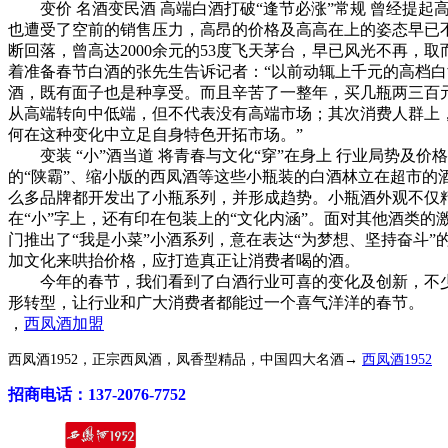
变价 名酒变民酒 高端白酒打破“逢节必涨”常规 曾经提起
也遭受了空前的销售压力，高昂的价格及高高在上的姿态早已
断回落，曾高达2000余元的53度飞天茅台，早已风光不再，取
着准备春节白酒的张先生告诉记者：“以前动辄上千元的高档
酒，既有面子也是种享受。而且辛苦了一整年，买几瓶两三百
从高端转向中低端，但不代表没有高端市场；其次消费人群上
何在这种变化中立足自身特色开拓市场。”
变装 “小”酒当道 将青春与文化“穿”在身上 行业局势及价
的“陕霸”、缩小版的西凤酒等这些小瓶装的白酒林立在超市的
么多品牌都开发出了小瓶系列，并形成趋势。小瓶酒外观不仅
在“小”字上，还有印在包装上的“文化内涵”。面对其他酒类
门推出了“我是小菜”小酒系列，意在表达“为梦想、坚持奋斗
加文化来哄抬价格，应打造真正让消费者喝的酒。
今年的春节，我们看到了白酒行业可喜的变化及创新，不少
形转型，让行业和广大消费者都能过一个喜气洋洋的春节。
，
西凤酒加盟
西凤酒1952，正宗西凤酒，凤香型精品，中国四大名酒→
西凤酒1952
招商电话：137-2076-7752