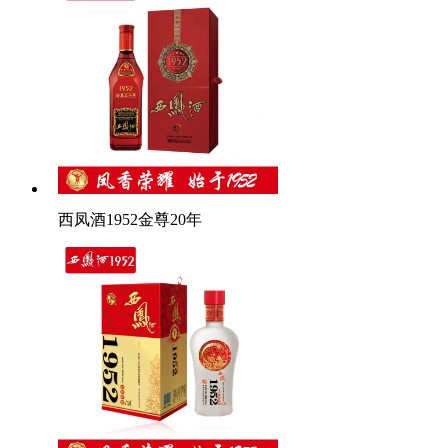
西凤酒1952金尊20年