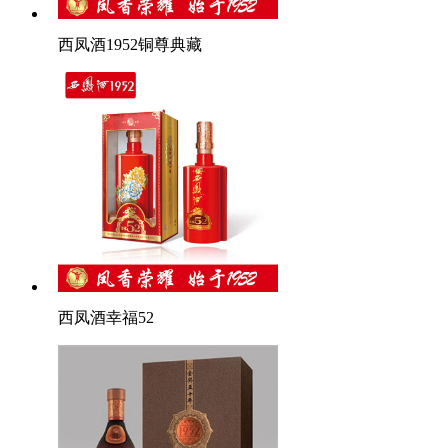
西凤酒1952铜尊典藏
西凤酒幸福52