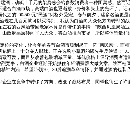
高端酒，动辄上千元的架势总会给多数消费者一种距离感。然而近
不适合白酒市场，高端白酒也逐渐放下身价和头上的光环了。记
而代之的200-500元“民酒”则格外受宠。春节前夕，诸多名酒更
白酒现在几百元就可以买得到，我认为白酒向大众化方向转型的
元左右的西凤酒带回老家不算是件奢侈的事情。”陕西凤凰泉酒业
，由政府高层转向平民大众，将白酒推向市场。所以整体销量和
格定位的变化，让今年的春节白酒市场刮起了一阵“亲民风”，而精
酒专柜上，十分夺人眼球。正在选购小瓶酒的顾先生反映道：“
精致可爱，而且从改善包装缩减容量、降低价格上倡导消费者适
的激烈竞争，白酒企业逐渐开始抓住年轻消费群大做文章。陕西桂圆
”的精神内涵，希望带领70、80后追溯革命情怀，并通过酒的包
企业在竞争中转移了方向，改变了战略布局，同样也衍生了许多