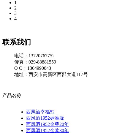
1
2
3
4
联系我们
电话：13720767752
传真：029-88881559
Q Q：1364990043
地址：西安市高新区西部大道117号
产品名称
西凤酒幸福52
西凤酒1952标准版
西凤酒1952金尊20年
西凤酒1952金奖30年