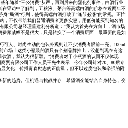
些年随着“三公消费”从严，再到后来的塑化剂事件，白酒行业
者在采访中了解到，五粮液、茅台等高端白酒的价格在近两年不
是跻身“民酒”行列，使得高端白酒打破了“逢节必涨”的常规。正忙
战略，不仅带给我们普通消费者更多实惠，用低价能买到知名的
有限公司总经理董建利分析道：“我认为首先在方向上，酒市场
消费额减幅不是很大，只是转换了一个消费层面，最重要的是如
巧可人、时尚生动的包装外观则让不少消费者眼前一亮。100ml
以前市场上这类小瓶装的酒只有个别品牌推出，没想到现在有这
量饮酒，我认为很新颖。”消费者对于小瓶酒的认同不仅体现
商贸有限公司工作人员王先生表示，今年公司针对70、80后专
装凸显文化、传播青春励志的正能量，但不以过度包装和牵强的附
新的趋势。但机遇与挑战并存，希望酒企能结合自身特色，变