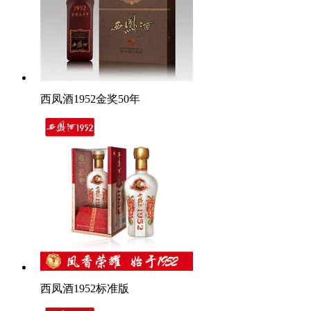
西凤酒1952金奖50年
西凤酒1952标准版