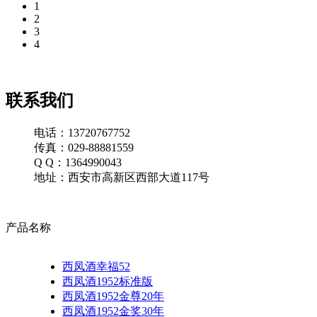
1
2
3
4
联系我们
电话：13720767752
传真：029-88881559
Q Q：1364990043
地址：西安市高新区西部大道117号
产品名称
西凤酒幸福52
西凤酒1952标准版
西凤酒1952金尊20年
西凤酒1952金奖30年