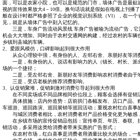
面，可以是农家小院，也可以是规范的门市，墙体广告是最贴
视的宣传效果放大4－10倍。换句话说就是假如在电视上刊播
般在设计时都严格参照了企业的视觉识别系统（VI），在一
见，就是从墙体广告中刻入记忆的。
三是，车身广告流动风景线 车身广告被喻为流动广告，它活
机会大大增加。同时由于农村交通网的构建，经过农村的车辆
乡镇到县城的车辆。
2、爱跟风模仿，口碑影响起到很大作用
从众心理较中强，有身份的人、左邻右舍、亲朋好友等消费
一是，有身份的人、说话有影响力的人（镇长、村长、派出
场的一个捷径；
二是，受左邻右舍、新朋好友等消费影响农村消费者由于地域
三是，受店老板的推荐消费影响。
3、认促销聚堆，促销刺激对消费引导起到很大作用
在不同卖场或不同品牌相同价位段上，顾客会选择有促销活
具体措施：店内外造势：店前拱门条幅发布、店口产品、赠品
车巡游、巡回路演、巡回展销等巡回活动；重视农村红白喜事
与城区消费者相比，农村消费者对产品价格变化更为敏感，
在乡镇市场的宣传促销品包括：宣传单页、年历、春联、挂
销活动，多采用这类给消费者带来实惠的广告形式；
在农村市场，红白喜事是消费者用酒量比较大的场合，一般