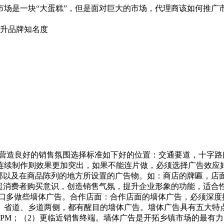
市场是一块“大蛋糕”，但是面对巨大的市场，代理商该如何推广
提升品牌知名度
营造良好的销售氛围选择标准如下好的位置：交通要道，十字路
续制作则效果更加突出，如果不能连片做，必须选择广告效应好的
内部以及在商品陈列的地方所设置的广告物。如：商店的牌匾，店
唤起消费者购买意识，创造销售气氛，提升企业形象的功能，适合
多做些墙体广告。合作店面：合作店面的墙体广告，必须深度
道、乡道两侧，都有醒目的墙体广告。墙体广告具有五大特点： 
－15元/CPM；（2）更临近销售终端。墙体广告是开拓乡镇市场