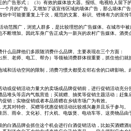
近的广告形式； （3）有效的媒体放大器。报纸、电视给人留下
了一个月的广告，又增加了该宣传区域的墙体广告，那么墙体广
个省份中可能要重复上千次，规范的文案、标识、铿锵有力的宣传
动范围广，浏览人群多，是比较理想的广告媒体。在城市中被
也不断增加。因此车身广告正成为一新兴的农村广告媒体。酒类
什么品牌他们多跟随消费什么品牌。主要表现在三个方面：
所、老师、电工、帮办）等领袖消费群体很重要，抓住他们就抓
和活动空间的限制，消费习惯大都受左邻右舍的口碑影响。此
动或促销活动力量大的卖场或品牌促销前，进行促销活动充分
堆头等店内气氛营造；买就赠、抽奖等促销主题活动；赶集庙
的促销；实物促销或者本品搭赠在乡镇市场广为有效。
尤其对特价、买赠等优惠促销活动比较感兴趣并且乐于参与。
历、雨伞、文化衫、打火机、电饭煲、电动车等。这类物品由于
的白酒品牌会抓住这个机会进行白酒促销活动，比如买酒赠酒