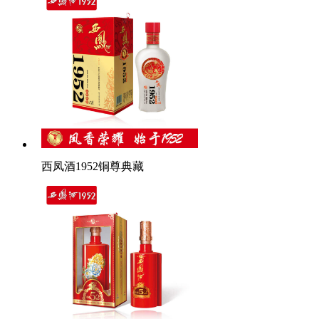
西凤酒1952铜尊典藏