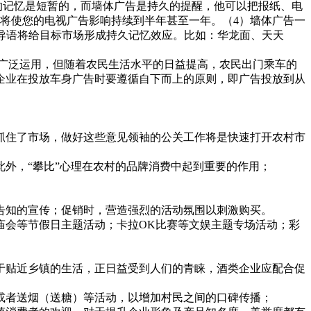
的记忆是短暂的，而墙体广告是持久的提醒，他可以把报纸、电
告将使您的电视广告影响持续到半年甚至一年。（4）墙体广告一
导语将给目标市场形成持久记忆效应。比如：华龙面、天天
广泛运用，但随着农民生活水平的日益提高，农民出门乘车的
企业在投放车身广告时要遵循自下而上的原则，即广告投放到从
住了市场，做好这些意见领袖的公关工作将是快速打开农村市
外，“攀比”心理在农村的品牌消费中起到重要的作用；
告知的宣传；促销时，营造强烈的活动氛围以刺激购买。
会等节假日主题活动；卡拉OK比赛等文娱主题专场活动；彩
贴近乡镇的生活，正日益受到人们的青睐，酒类企业应配合促
或者送烟（送糖）等活动，以增加村民之间的口碑传播；