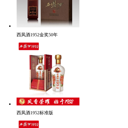
西凤酒1952金奖50年
西凤酒1952标准版