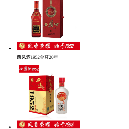
西凤酒1952金尊20年