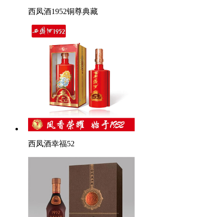
西凤酒1952铜尊典藏
西凤酒幸福52