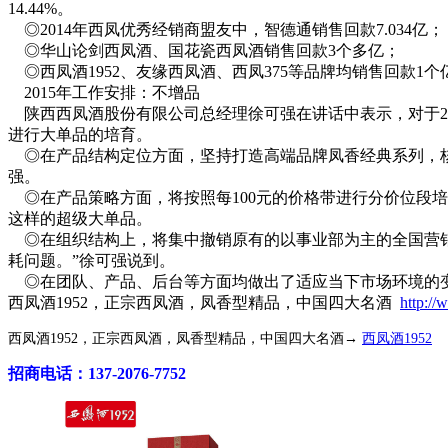
14.44%。
◎2014年西凤优秀经销商盟友中，智德通销售回款7.034亿；
◎华山论剑西凤酒、国花瓷西凤酒销售回款3个多亿；
◎西凤酒1952、友缘西凤酒、西凤375等品牌均销售回款1个
2015年工作安排：不增品
陕西西凤酒股份有限公司总经理徐可强在讲话中表示，对于2
进行大单品的培育。
◎在产品结构定位方面，坚持打造高端品牌凤香经典系列，核心
强。
◎在产品策略方面，将按照每100元的价格带进行分价位段培育
这样的超级大单品。
◎在组织结构上，将集中撤销原有的以事业部为主的全国营
耗问题。”徐可强说到。
◎在团队、产品、后台等方面均做出了适应当下市场环境的变
西凤酒1952，正宗西凤酒，凤香型精品，中国四大名酒
http:/
西凤酒1952，正宗西凤酒，凤香型精品，中国四大名酒→
西凤酒1952
招商电话：137-2076-7752