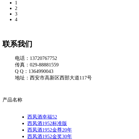
1
2
3
4
联系我们
电话：13720767752
传真：029-88881559
Q Q：1364990043
地址：西安市高新区西部大道117号
产品名称
西凤酒幸福52
西凤酒1952标准版
西凤酒1952金尊20年
西凤酒1952金奖30年